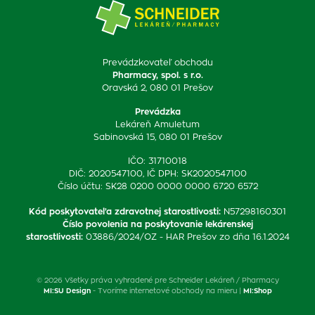
Prevádzkovateľ obchodu
Pharmacy, spol. s r.o.
Oravská 2, 080 01 Prešov
Prevádzka
Lekáreň Amuletum
Sabinovská 15, 080 01 Prešov
IČO: 31710018
DIČ: 2020547100, IČ DPH: SK2020547100
Číslo účtu: SK28 0200 0000 0000 6720 6572
Kód poskytovateľa zdravotnej starostlivosti
:
N57298160301
Číslo povolenia na poskytovanie lekárenskej
starostlivosti
:
03886/2024/OZ - HAR Prešov zo dňa 16.1.2024
© 2026 Všetky práva vyhradené pre Schneider Lekáreň / Pharmacy
MI:SU Design
- Tvoríme internetové obchody na mieru |
MI:Shop