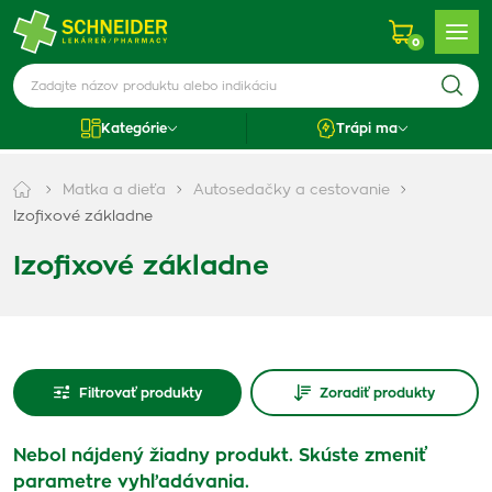
0
Kategórie
Trápi ma
Matka a dieťa
Autosedačky a cestovanie
Izofixové základne
Izofixové základne
Filtrovať produkty
Zoradiť produkty
Nebol nájdený žiadny produkt. Skúste zmeniť
parametre vyhľadávania.