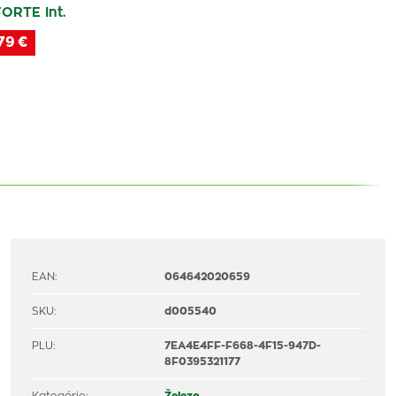
ORTE Int.
79 €
EAN:
064642020659
SKU:
d005540
PLU:
7EA4E4FF-F668-4F15-947D-
8F0395321177