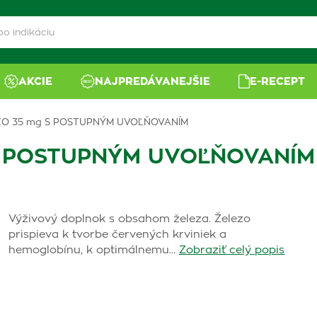
AKCIE
NAJPREDÁVANEJŠIE
E-RECEPT
ZO 35 mg S POSTUPNÝM UVOĽŇOVANÍM
S POSTUPNÝM UVOĽŇOVANÍM
Výživový doplnok s obsahom železa. Železo
prispieva k tvorbe červených krviniek a
hemoglobínu, k optimálnemu…
Zobraziť celý popis