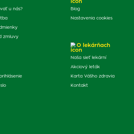
vať u nás?
Blog
atba
Nastavenia cookies
dmienky
d zmluvy
O lekárňach
Naša sieť lekární
Akciový leták
prihlásenie
Karta Vášho zdravia
slo
Kontakt