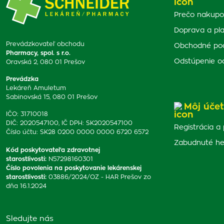
Prečo nakupo
Doprava a pl
Prevádzkovateľ obchodu
Obchodné po
Pharmacy, spol. s r.o.
Odstúpenie o
Oravská 2, 080 01 Prešov
Prevádzka
Lekáreň Amuletum
Sabinovská 15, 080 01 Prešov
Môj účet
IČO: 31710018
DIČ: 2020547100, IČ DPH: SK2020547100
Registrácia a 
Číslo účtu: SK28 0200 0000 0000 6720 6572
Zabudnuté he
Kód poskytovateľa zdravotnej
starostlivosti
:
N57298160301
Číslo povolenia na poskytovanie lekárenskej
starostlivosti
:
03886/2024/OZ - HAR Prešov zo
dňa 16.1.2024
Sledujte nás