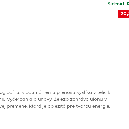
SiderAL F
20,
oglobínu, k optimálnemu prenosu kyslíka v tele, k
niu vyčerpania a únavy. Železo zohráva úlohu v
vej premene, ktorá je dôležitá pre tvorbu energie.