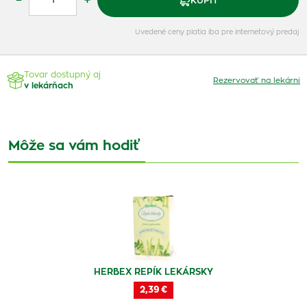
–
+
KÚPIŤ
Uvedené ceny platia iba pre internetový predaj
Tovar dostupný aj
Rezervovať na lekárni
v lekárňach
Môže sa vám hodiť
HERBEX REPÍK LEKÁRSKY
2,39 €