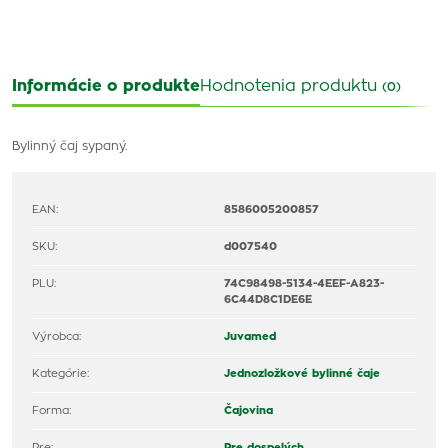
Informácie o produkte
Hodnotenia produktu
(0)
Bylinný čaj sypaný.
EAN:
8586005200857
SKU:
d007540
PLU:
74C98498-5134-4EEF-A823-
6C44D8C1DE6E
Výrobca:
Juvamed
Kategórie:
Jednozložkové bylinné čaje
Forma:
Čajovina
Pre:
Pre dospelých