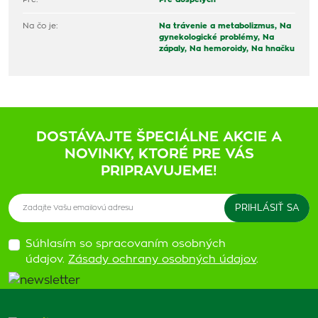
Na čo je:
Na trávenie a metabolizmus,
Na
gynekologické problémy,
Na
zápaly,
Na hemoroidy,
Na hnačku
DOSTÁVAJTE ŠPECIÁLNE AKCIE A
NOVINKY, KTORÉ PRE VÁS
PRIPRAVUJEME!
Súhlasím so spracovaním osobných
údajov.
Zásady ochrany osobných údajov
.