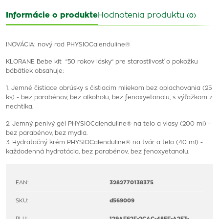
Informácie o produkte
Hodnotenia produktu
(0)
INOVÁCIA: nový rad PHYSIOCalenduline®
KLORANE Bebe kit "50 rokov lásky" pre starostlivosť o pokožku
bábätiek obsahuje:
1. Jemné čistiace obrúsky s čistiacim mliekom bez oplachovania (25
ks) - bez parabénov,
bez alkoholu,
bez fenoxyetanolu, s výťažkom z
nechtíka.
2. Jemný penivý gél PHYSIOCalenduline® na telo a vlasy (200 ml) -
bez parabénov, bez mydla.
3. Hydratačný krém PHYSIOCalenduline® na tvár a telo (40 ml) -
každodenná hydratácia, bez parabénov, bez fenoxyetanolu.
EAN:
3282770138375
SKU:
d569009
PLU:
129AF62F-2CAC-48EF-A2E3-