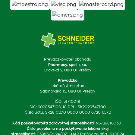
Prevádzkovateľ obchodu
Pharmacy, spol. s r.o.
Oravská 2, 080 01 Prešov
Prevádzka
Lekáreň Amuletum
Sabinovská 15, 080 01 Prešov
IČO: 31710018
DIČ: 2020547100, IČ DPH: SK2020547100
Číslo účtu: SK28 0200 0000 0000 6720 6572
Kód poskytovateľa zdravotnej starostlivosti
:
N57298160301
Číslo povolenia na poskytovanie lekárenskej
starostlivosti
:
03886/2024/OZ - HAR Prešov zo dňa 16.1.2024