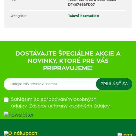
DF49746BFD07
Kategórie:
Telová kozmetika
DOSTÁVAJTE ŠPECIÁLNE AKCIE A
NOVINKY, KTORÉ PRE VÁS
PRIPRAVUJEME!
Súhlasím so spracovaním osobných
údajov.
Zásady ochrany osobných údajov
.
O nákupoch