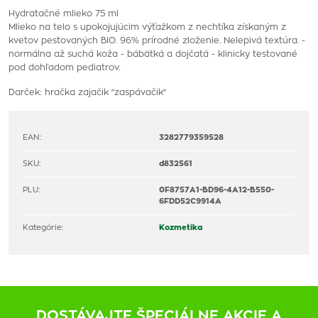
Hydratačné mlieko 75 ml
Mlieko na telo s upokojujúcim výťažkom z nechtíka získaným z
kvetov pestovaných BIO. 96% prírodné zloženie. Nelepivá textúra. -
normálna až suchá koža - bábätká a dojčatá - klinicky testované
pod dohľadom pediatrov.
Darček: hračka zajačik "zaspávačik"
EAN:
3282779359528
SKU:
d832561
PLU:
0F8757A1-BD96-4A12-B550-
6FDD52C9914A
Kategórie:
Kozmetika
DOSTÁVAJTE ŠPECIÁLNE AKCIE A