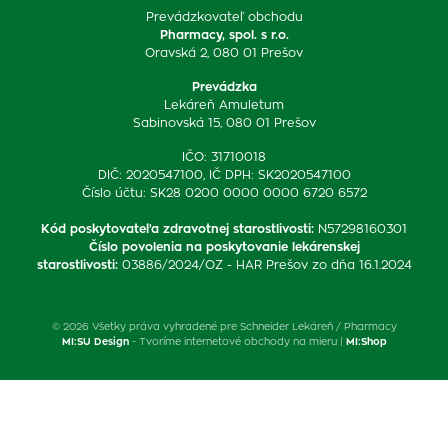
Prevádzkovateľ obchodu
Pharmacy, spol. s r.o.
Oravská 2, 080 01 Prešov
Prevádzka
Lekáreň Amuletum
Sabinovská 15, 080 01 Prešov
IČO: 31710018
DIČ: 2020547100, IČ DPH: SK2020547100
Číslo účtu: SK28 0200 0000 0000 6720 6572
Kód poskytovateľa zdravotnej starostlivosti
:
N57298160301
Číslo povolenia na poskytovanie lekárenskej
starostlivosti
:
03886/2024/OZ - HAR Prešov zo dňa 16.1.2024
© 2026 Všetky práva vyhradené pre Schneider Lekáreň / Pharmacy
MI:SU Design
- Tvoríme internetové obchody na mieru |
MI:Shop