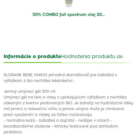
50% COMBO full spectrum olej 20…
Informácie o produkte
Hodnotenia produktu
(0)
KLORANE BEBE XMASS prírodná starostlivosť pre bábätká s
výťažkom z bio nechtíka lekárskeho :
Jemný umývací gél 500 ml
Umývací gél na telo a vlasy s upokojujúcim výťažkom z nechtíka
získaným z kvetov pestovaných BIO. Je bohatý na hydratačné látky,
má jemnú a relaxačnú vôňu a jemne umýva. Koža je chránená
pred vysúšaním a vlásky sa ľahko rozčesávajú.
- normálna koža - bábätká a dojčatá - neštípe v očiach -
bioodbúrateľné zloženie - klinicky testované pod dohľadom
pediatrov.