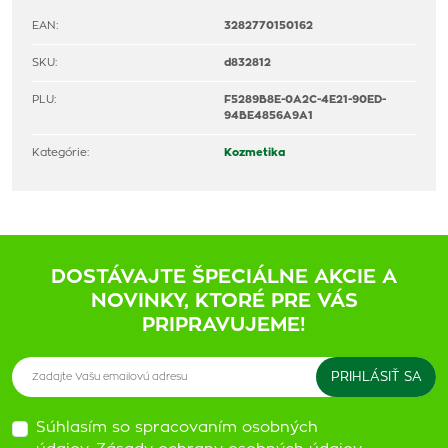
EAN:
3282770150162
SKU:
d832812
PLU:
F5289B8E-0A2C-4E21-90ED-
94BE4856A9A1
Kategórie:
Kozmetika
DOSTÁVAJTE ŠPECIÁLNE AKCIE A
NOVINKY, KTORÉ PRE VÁS
PRIPRAVUJEME!
Súhlasím so spracovaním osobných