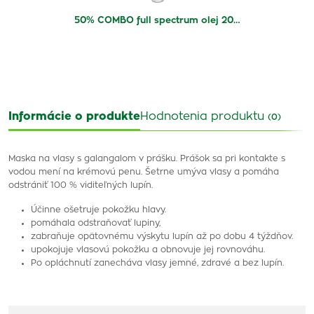
50% COMBO full spectrum olej 20…
Informácie o produkte
Hodnotenia produktu
(0)
Maska na vlasy s galangalom v prášku. Prášok sa pri kontakte s
vodou mení na krémovú penu. Šetrne umýva vlasy a pomáha
odstrániť 100 % viditeľných lupín.
Účinne ošetruje pokožku hlavy.
pomáhala odstraňovať lupiny,
zabraňuje opätovnému výskytu lupín až po dobu 4 týždňov.
upokojuje vlasovú pokožku a obnovuje jej rovnováhu.
Po opláchnutí zanecháva vlasy jemné, zdravé a bez lupín.