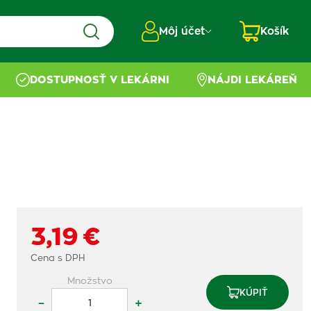
Môj účet
Košík
DOSTUPNOSŤ V LEKÁRNI
NÁJDI LEKÁREŇ
3,19 €
Cena s DPH
Množstvo
KÚPIŤ
–
+