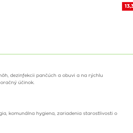
13,
ôh, dezinfekcii pančúch a obuvi a na rýchlu
doračný účinok.
gia, komunálna hygiena, zariadenia starostlivosti o