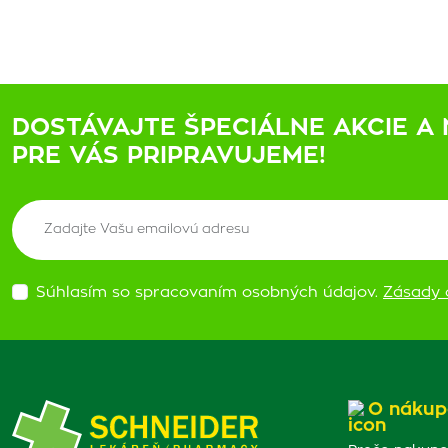
DOSTÁVAJTE ŠPECIÁLNE AKCIE A 
PRE VÁS PRIPRAVUJEME!
Súhlasím so spracovaním osobných údajov.
Zásady 
O nákup