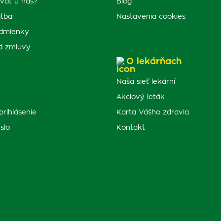
vať u nás?
Blog
atba
Nastavenia cookies
dmienky
d zmluvy
O lekárňach
Naša sieť lekární
Akciový leták
prihlásenie
Karta Vášho zdravia
slo
Kontakt