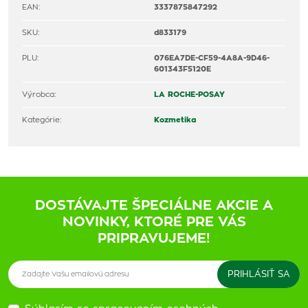
EAN:
3337875847292
SKU:
d833179
PLU:
076EA7DE-CF59-4A8A-9D46-
601343F5120E
Výrobca:
LA ROCHE-POSAY
Kategórie:
Kozmetika
DOSTÁVAJTE ŠPECIÁLNE AKCIE A
NOVINKY, KTORÉ PRE VÁS
PRIPRAVUJEME!