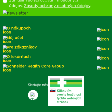
Súhlasím so spracovaním osobných
údajov.
Zásady ochrany osobných údajov
.
O nákupoch
Môj účet
Pre zákazníkov
O lekárňach
Schneider Health Care Group
Sledujte nás