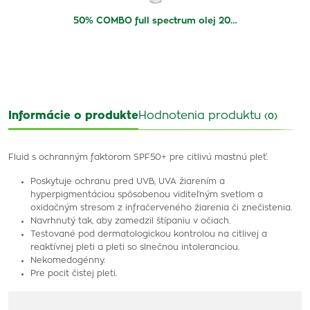
50% COMBO full spectrum olej 20…
Informácie o produkte
Hodnotenia produktu
(0)
Fluid s ochranným faktorom SPF50+ pre citlivú mastnú pleť.
Poskytuje ochranu pred UVB, UVA žiarením a
hyperpigmentáciou spôsobenou viditeľným svetlom a
oxidačným stresom z infračerveného žiarenia či znečistenia.
Navrhnutý tak, aby zamedzil štípaniu v očiach.
Testované pod dermatologickou kontrolou na citlivej a
reaktívnej pleti a pleti so slnečnou intoleranciou.
Nekomedogénny.
Pre pocit čistej pleti.