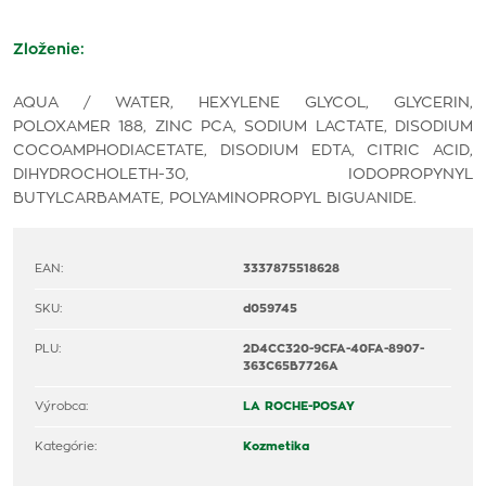
Zloženie:
AQUA / WATER, HEXYLENE GLYCOL, GLYCERIN,
POLOXAMER 188, ZINC PCA, SODIUM LACTATE, DISODIUM
COCOAMPHODIACETATE, DISODIUM EDTA, CITRIC ACID,
DIHYDROCHOLETH-30, IODOPROPYNYL
BUTYLCARBAMATE, POLYAMINOPROPYL BIGUANIDE.
EAN:
3337875518628
SKU:
d059745
PLU:
2D4CC320-9CFA-40FA-8907-
363C65B7726A
Výrobca:
LA ROCHE-POSAY
Kategórie:
Kozmetika