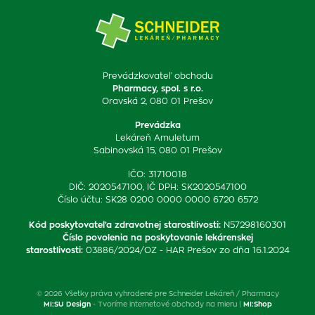
Prevádzkovateľ obchodu
Pharmacy, spol. s r.o.
Oravská 2, 080 01 Prešov
Prevádzka
Lekáreň Amuletum
Sabinovská 15, 080 01 Prešov
IČO: 31710018
DIČ: 2020547100, IČ DPH: SK2020547100
Číslo účtu: SK28 0200 0000 0000 6720 6572
Kód poskytovateľa zdravotnej starostlivosti
:
N57298160301
Číslo povolenia na poskytovanie lekárenskej
starostlivosti
:
03886/2024/OZ - HAR Prešov zo dňa 16.1.2024
© 2026 Všetky práva vyhradené pre Schneider Lekáreň / Pharmacy
MI:SU Design
- Tvoríme internetové obchody na mieru |
MI:Shop