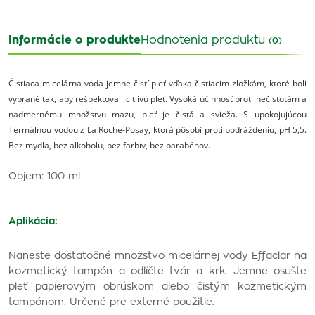
Informácie o produkte
Hodnotenia produktu
(0)
Čistiaca micelárna voda jemne čistí pleť vďaka čistiacim zložkám, ktoré boli
vybrané tak, aby rešpektovali citlivú pleť. Vysoká účinnosť proti nečistotám a
nadmernému množstvu mazu, pleť je čistá a svieža. S upokojujúcou
Termálnou vodou z La Roche-Posay, ktorá pôsobí proti podráždeniu, pH 5,5.
Bez mydla, bez alkoholu, bez farbív, bez parabénov.
Objem: 100 ml
Aplikácia:
Naneste dostatočné množstvo micelárnej vody Effaclar na
kozmetický tampón a odlíčte tvár a krk. Jemne osušte
pleť papierovým obrúskom alebo čistým kozmetickým
tampónom. Určené pre externé použitie.