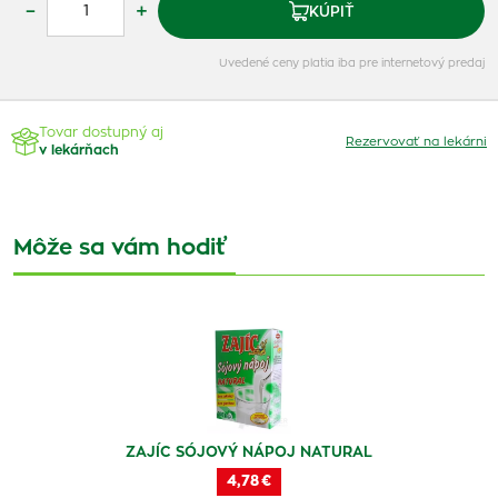
–
+
KÚPIŤ
Uvedené ceny platia iba pre internetový predaj
Tovar dostupný aj
Rezervovať na lekárni
v lekárňach
Môže sa vám hodiť
ZAJÍC SÓJOVÝ NÁPOJ NATURAL
4,78 €