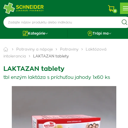
0
Kategórie
Trápi ma
Potraviny a nápoje
Potraviny
Laktózová
intolerancia
LAKTAZAN tablety
LAKTAZAN tablety
tbl enzým laktáza s príchuťou jahody 1x60 ks