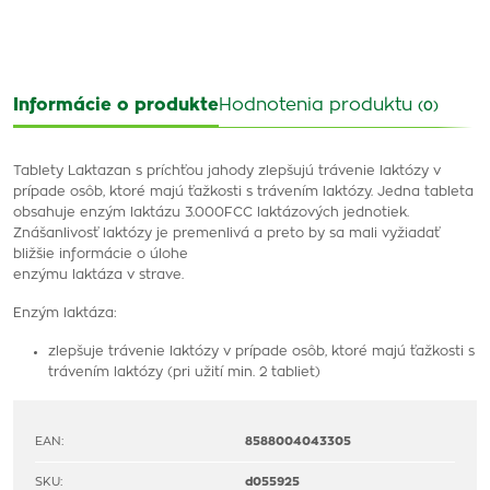
Informácie o produkte
Hodnotenia produktu
(0)
Tablety Laktazan s príchťou jahody zlepšujú trávenie laktózy v
prípade osôb, ktoré majú ťažkosti s trávením laktózy. Jedna tableta
obsahuje enzým laktázu 3.000FCC laktázových jednotiek.
Znášanlivosť laktózy je premenlivá a preto by sa mali vyžiadať
bližšie informácie o úlohe
enzýmu laktáza v strave.
Enzým laktáza:
zlepšuje trávenie laktózy v prípade osôb, ktoré majú ťažkosti s
trávením laktózy (pri užití min. 2 tabliet)
EAN:
8588004043305
SKU:
d055925