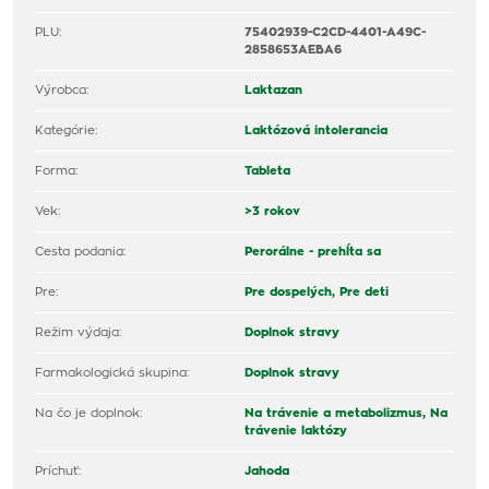
PLU:
75402939-C2CD-4401-A49C-
2858653AEBA6
Výrobca:
Laktazan
Kategórie:
Laktózová intolerancia
Forma:
Tableta
Vek:
>3 rokov
Cesta podania:
Perorálne - prehĺta sa
Pre:
Pre dospelých,
Pre deti
Režim výdaja:
Doplnok stravy
Farmakologická skupina:
Doplnok stravy
Na čo je doplnok:
Na trávenie a metabolizmus,
Na
trávenie laktózy
Príchuť:
Jahoda