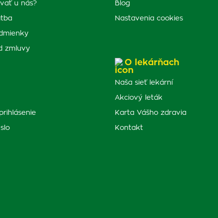
vať u nás?
Blog
atba
Nastavenia cookies
dmienky
d zmluvy
O lekárňach
Naša sieť lekární
Akciový leták
prihlásenie
Karta Vášho zdravia
slo
Kontakt