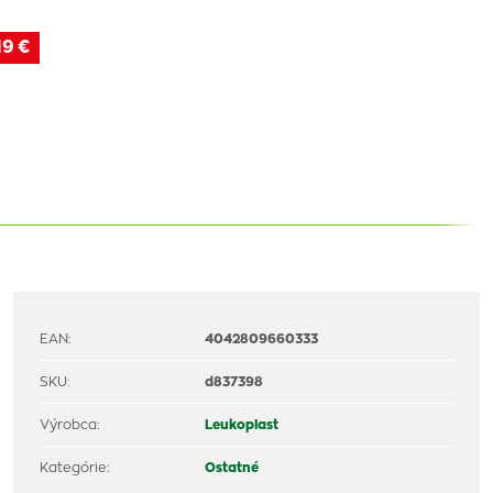
19 €
EAN:
4042809660333
SKU:
d837398
Výrobca:
Leukoplast
Kategórie:
Ostatné