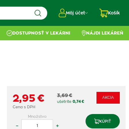
Môj účet
Košík
DOSTUPNOSŤ V LEKÁRNI
NÁJDI LEKÁREŇ
3,69 €
2,95 €
AKCIA
ušetríte
0,74 €
Cena s DPH
Množstvo
KÚPIŤ
–
+