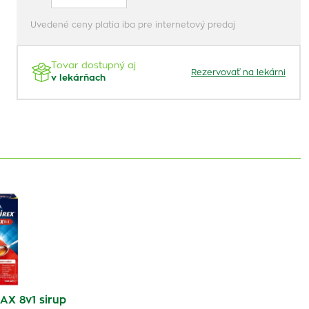
Uvedené ceny platia iba pre internetový predaj
Tovar dostupný aj
Rezervovať na lekárni
v lekárňach
X 8v1 sirup