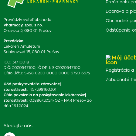
Prečo nakupo
Doprava a pl
Prevádzkovateľ obchodu
Obchodné po
Pharmacy, spol. s r.o.
Odstúpenie o
Oravská 2, 080 01 Prešov
Prevádzka
Lekáreň Amuletum
Sabinovská 15, 080 01 Prešov
Môj účet
IČO: 31710018
DIČ: 2020547100, IČ DPH: SK2020547100
Registrácia a 
Číslo účtu: SK28 0200 0000 0000 6720 6572
Zabudnuté he
Kód poskytovateľa zdravotnej
starostlivosti
:
N57298160301
Číslo povolenia na poskytovanie lekárenskej
starostlivosti
:
03886/2024/OZ - HAR Prešov zo
dňa 16.1.2024
Sledujte nás