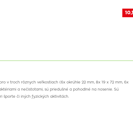
10,
ro v troch rôznych veľkostiach (6x okrúhle 22 mm, 8x 19 x 72 mm, 6x
aktériami a nečistotami, sú priedušné a pohodlné na nosenie. Sú
i športe či iných fyzických aktivitách.