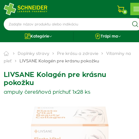
0
Kategórie
Trápi ma
Doplnky stravy
Pre krásu a zdravie
Vitamíny na
pleť
LIVSANE Kolagén pre krásnu pokožku
LIVSANE Kolagén pre krásnu
pokožku
ampuly čerešňová príchuť 1x28 ks