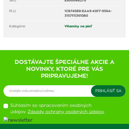
SKU:
ES00048270
PLU:
1CB74DE8-EAA9-42F7-936A-
3157F5361DB5
Kategórie:
Vitamíny na pleť
DOSTÁVAJTE ŠPECIÁLNE AKCIE A
NOVINKY, KTORÉ PRE VÁS
PRIPRAVUJEME!
Súhlasím so spracovaním osobných
údajov.
Zásady ochrany osobných údajov
.