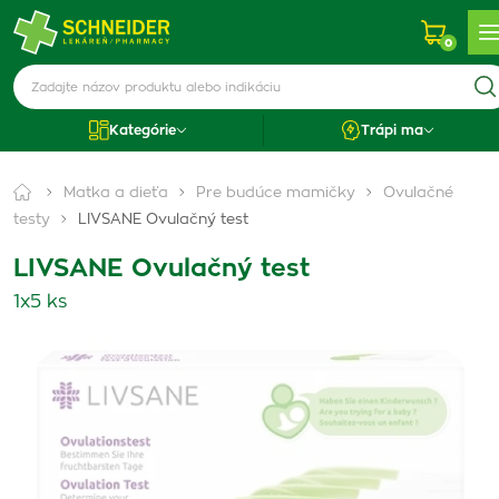
0
Kategórie
Trápi ma
Matka a dieťa
Pre budúce mamičky
Ovulačné
testy
LIVSANE Ovulačný test
LIVSANE Ovulačný test
1x5 ks