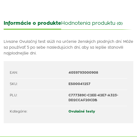
Informácie o produkte
Hodnotenia produktu
(0)
Livsane Ovulačný test slúži na určenie ženských plodných dní. Môže
sa používať 5 po sebe nasledujúcich dní, aby sa lepšie stanovili
najplodnejšie dni.
EAN:
4059793000908
SKU:
ES00041257
PLU:
C777389C-C2EE-42E7-A323-
DD2CCAF20CDB
Kategórie:
Ovulačné testy