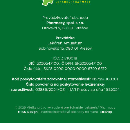
Prevádzkovateľ obchodu
Pharmacy, spol. s r.o.
Oravská 2, 080 01 Prešov
Prevádzka
Lekáreň Amuletum
Sabinovská 15, 080 01 Prešov
IČO: 31710018
DIČ: 2020547100, IČ DPH: SK2020547100
Číslo účtu: SK28 0200 0000 0000 6720 6572
Kód poskytovateľa zdravotnej starostlivosti
:
N57298160301
Číslo povolenia na poskytovanie lekárenskej
starostlivosti
:
03886/2024/OZ - HAR Prešov zo dňa 16.1.2024
© 2026 Všetky práva vyhradené pre Schneider Lekáreň / Pharmacy
MI:SU Design
- Tvoríme internetové obchody na mieru |
MI:Shop