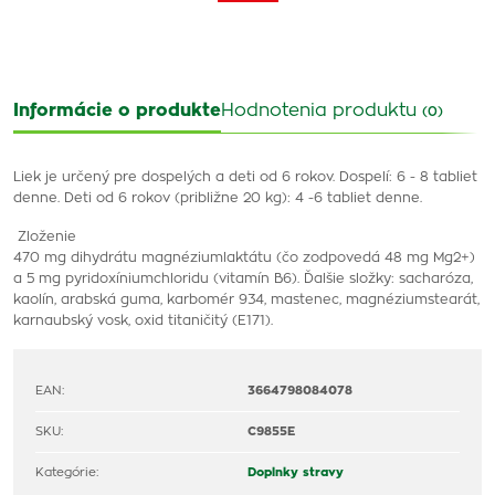
Informácie o produkte
Hodnotenia produktu
(0)
Liek je určený pre dospelých a deti od 6 rokov. Dospelí: 6 - 8 tabliet
denne. Deti od 6 rokov (približne 20 kg): 4 -6 tabliet denne.
Zloženie
470 mg dihydrátu magnéziumlaktátu (čo zodpovedá 48 mg Mg2+)
a 5 mg pyridoxíniumchloridu (vitamín B6). Ďalšie složky: sacharóza,
kaolín, arabská guma, karbomér 934, mastenec, magnéziumstearát,
karnaubský vosk, oxid titaničitý (E171).
EAN:
3664798084078
SKU:
C9855E
Kategórie:
Doplnky stravy