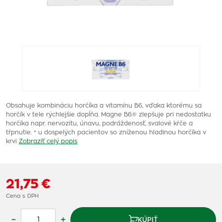
Obsahuje kombináciu horčíka a vitamínu B6, vďaka ktorému sa
horčík v tele rýchlejšie dopĺňa. Magne B6® zlepšuje pri nedostatku
horčíka napr. nervozitu, únavu, podráždenosť, svalové kŕče a
tŕpnutie. * u dospelých pacientov so zníženou hladinou horčíka v
krvi
Zobraziť celý popis
21,75 €
Cena s DPH
–
+
KÚPIŤ