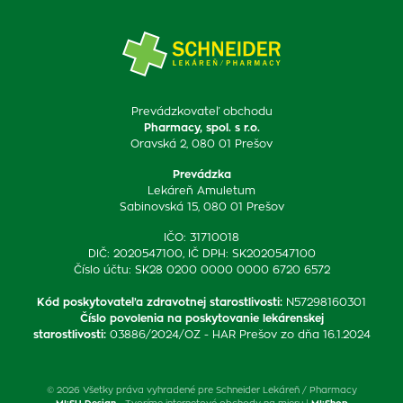
Prevádzkovateľ obchodu
Pharmacy, spol. s r.o.
Oravská 2, 080 01 Prešov
Prevádzka
Lekáreň Amuletum
Sabinovská 15, 080 01 Prešov
IČO: 31710018
DIČ: 2020547100, IČ DPH: SK2020547100
Číslo účtu: SK28 0200 0000 0000 6720 6572
Kód poskytovateľa zdravotnej starostlivosti
:
N57298160301
Číslo povolenia na poskytovanie lekárenskej
starostlivosti
:
03886/2024/OZ - HAR Prešov zo dňa 16.1.2024
© 2026 Všetky práva vyhradené pre Schneider Lekáreň / Pharmacy