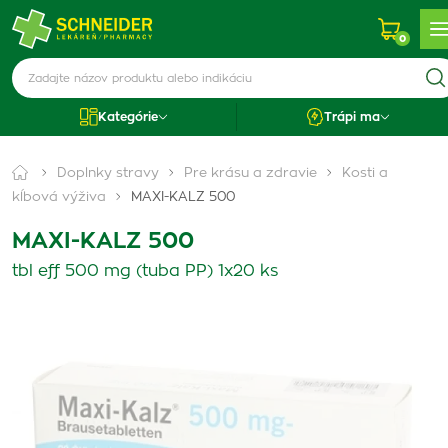
0
Kategórie
Trápi ma
Doplnky stravy
Pre krásu a zdravie
Kosti a
kĺbová výživa
MAXI-KALZ 500
MAXI-KALZ 500
tbl eff 500 mg (tuba PP) 1x20 ks