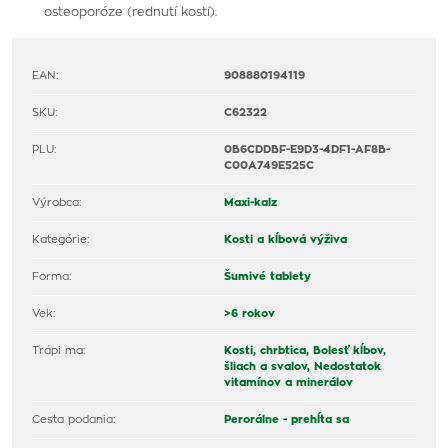
osteoporóze (rednutí kostí).
EAN:
908880194119
SKU:
C62322
PLU:
0B6CDDBF-E9D3-4DF1-AF8B-
C00A749E525C
Výrobca:
Maxi-kalz
Kategórie:
Kosti a kĺbová výživa
Forma:
Šumivé tablety
Vek:
>6 rokov
Trápi ma:
Kosti, chrbtica,
Bolesť kĺbov,
šliach a svalov,
Nedostatok
vitamínov a minerálov
Cesta podania:
Perorálne - prehĺta sa