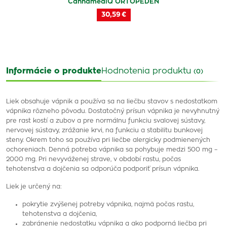
CannamediQ ORTOPEDEN
30,59 €
Informácie o produkte
Hodnotenia produktu
(0)
Liek obsahuje vápnik a používa sa na liečbu stavov s nedostatkom
vápnika rôzneho pôvodu. Dostatočný prísun vápnika je nevyhnutný
pre rast kostí a zubov a pre normálnu funkciu svalovej sústavy,
nervovej sústavy, zrážanie krvi, na funkciu a stabilitu bunkovej
steny. Okrem toho sa používa pri liečbe alergicky podmienených
ochoreniach. Denná potreba vápnika sa pohybuje medzi 500 mg –
2000 mg. Pri nevyváženej strave, v období rastu, počas
tehotenstva a dojčenia sa odporúča podporiť prísun vápnika.
Liek je určený na:
pokrytie zvýšenej potreby vápnika, najmä počas rastu,
tehotenstva a dojčenia,
zabránenie nedostatku vápnika a ako podporná liečba pri