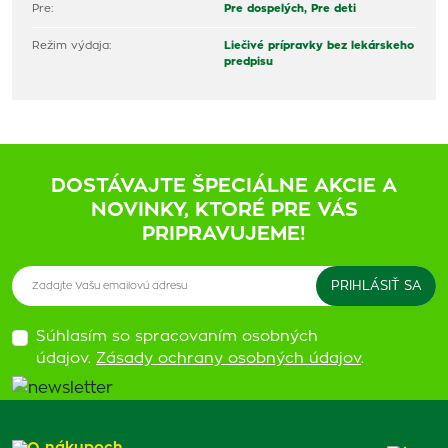
Pre:
Pre dospelých,
Pre deti
Režim výdaja:
Liečivé prípravky bez lekárskeho
predpisu
DOSTÁVAJTE ŠPECIÁLNE AKCIE A
NOVINKY, KTORÉ PRE VÁS
PRIPRAVUJEME!
Súhlasím so spracovaním osobných
údajov.
Zásady ochrany osobných údajov
.