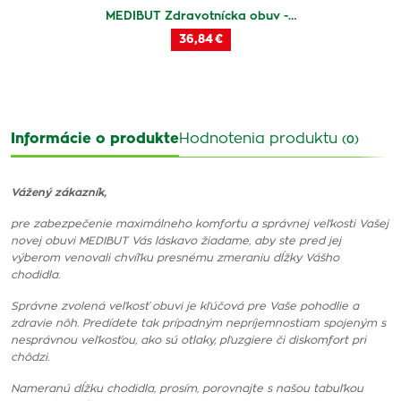
MEDIBUT Zdravotnícka obuv -…
36,84 €
Informácie o produkte
Hodnotenia produktu
(0)
Vážený zákazník,
pre zabezpečenie maximálneho komfortu a správnej veľkosti Vašej
novej obuvi MEDIBUT Vás láskavo žiadame, aby ste pred jej
výberom venovali chvíľku presnému zmeraniu dĺžky Vášho
chodidla.
Správne zvolená veľkosť obuvi je kľúčová pre Vaše pohodlie a
zdravie nôh. Predídete tak prípadným nepríjemnostiam spojeným s
nesprávnou veľkosťou, ako sú otlaky, pľuzgiere či diskomfort pri
chôdzi.
Nameranú dĺžku chodidla, prosím, porovnajte s našou tabuľkou