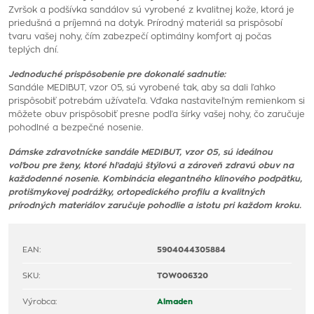
Zvršok a podšívka sandálov sú vyrobené z kvalitnej kože, ktorá je
priedušná a príjemná na dotyk. Prírodný materiál sa prispôsobí
tvaru vašej nohy, čím zabezpečí optimálny komfort aj počas
teplých dní.
Jednoduché prispôsobenie pre dokonalé sadnutie:
Sandále MEDIBUT, vzor 05, sú vyrobené tak, aby sa dali ľahko
prispôsobiť potrebám užívateľa. Vďaka nastaviteľným remienkom si
môžete obuv prispôsobiť presne podľa šírky vašej nohy, čo zaručuje
pohodlné a bezpečné nosenie.
Dámske zdravotnícke sandále MEDIBUT, vzor 05, sú ideálnou
voľbou pre ženy, ktoré hľadajú štýlovú a zároveň zdravú obuv na
každodenné nosenie. Kombinácia elegantného klinového podpätku,
protišmykovej podrážky, ortopedického profilu a kvalitných
prírodných materiálov zaručuje pohodlie a istotu pri každom kroku.
EAN:
5904044305884
SKU:
TOW006320
Výrobca:
Almaden