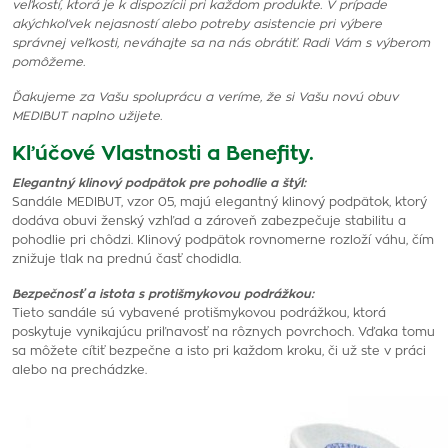
veľkostí, ktorá je k dispozícii pri každom produkte. V prípade
akýchkoľvek nejasností alebo potreby asistencie pri výbere
správnej veľkosti, neváhajte sa na nás obrátiť. Radi Vám s výberom
pomôžeme.
Ďakujeme za Vašu spoluprácu a veríme, že si Vašu novú obuv
MEDIBUT naplno užijete.
Kľúčové Vlastnosti a Benefity.
Elegantný klinový podpätok pre pohodlie a štýl:
Sandále MEDIBUT, vzor 05, majú elegantný klinový podpätok, ktorý
dodáva obuvi ženský vzhľad a zároveň zabezpečuje stabilitu a
pohodlie pri chôdzi. Klinový podpätok rovnomerne rozloží váhu, čím
znižuje tlak na prednú časť chodidla.
Bezpečnosť a istota s protišmykovou podrážkou:
Tieto sandále sú vybavené protišmykovou podrážkou, ktorá
poskytuje vynikajúcu priľnavosť na rôznych povrchoch. Vďaka tomu
sa môžete cítiť bezpečne a isto pri každom kroku, či už ste v práci
alebo na prechádzke.