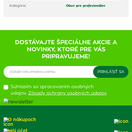
Kategórie:
Obuv pre profesionálov
DOSTÁVAJTE ŠPECIÁLNE AKCIE A
NOVINKY, KTORÉ PRE VÁS
PRIPRAVUJEME!
Súhlasím so spracovaním osobných
údajov.
Zásady ochrany osobných údajov
.
O nákupoch
Môj účet