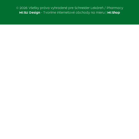
© 2026 Všetky práva vyhradené pre Schneider Lekáreň / Pharmacy
MI:SU Design
- Tvoríme internetové obchody na mieru |
MI:Shop