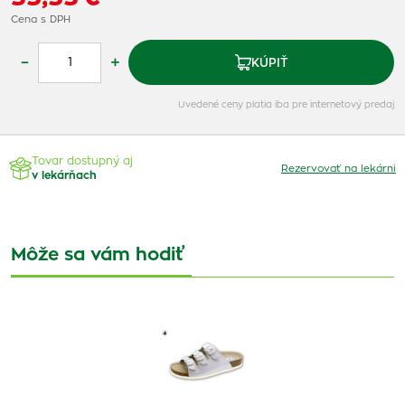
Cena s DPH
–
+
KÚPIŤ
Uvedené ceny platia iba pre internetový predaj
Tovar dostupný aj
Rezervovať na lekárni
v lekárňach
Môže sa vám hodiť