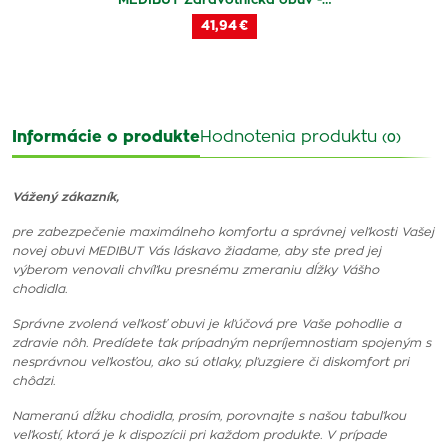
MEDIBUT Zdravotnícka obuv -…
41,94 €
Informácie o produkte
Hodnotenia produktu
(0)
Vážený zákazník,
pre zabezpečenie maximálneho komfortu a správnej veľkosti Vašej
novej obuvi MEDIBUT Vás láskavo žiadame, aby ste pred jej
výberom venovali chvíľku presnému zmeraniu dĺžky Vášho
chodidla.
Správne zvolená veľkosť obuvi je kľúčová pre Vaše pohodlie a
zdravie nôh. Predídete tak prípadným nepríjemnostiam spojeným s
nesprávnou veľkosťou, ako sú otlaky, pľuzgiere či diskomfort pri
chôdzi.
Nameranú dĺžku chodidla, prosím, porovnajte s našou tabuľkou
veľkostí, ktorá je k dispozícii pri každom produkte. V prípade