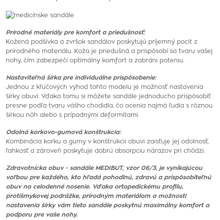
Prírodné materiály pre komfort a priedušnosť:
Kožená podšívka a zvršok sandálov poskytujú príjemný pocit z
prírodného materiálu. Koža je priedušná a prispôsobí sa tvaru vašej
nohy, čím zabezpečí optimálny komfort a zabráni poteniu.
Nastaviteľná šírka pre individuálne prispôsobenie:
Jednou z kľúčových výhod tohto modelu je možnosť nastavenia
šírky obuvi. Vďaka tomu si môžete sandále jednoducho prispôsobiť
presne podľa tvaru vášho chodidla, čo ocenia najmä ľudia s rôznou
šírkou nôh alebo s prípadnými deformitami.
Odolná korkovo-gumová konštrukcia:
Kombinácia korku a gumy v konštrukcii obuvi zaisťuje jej odolnosť,
ľahkosť a zároveň poskytuje dobrú absorpciu nárazov pri chôdzi.
Zdravotnícka obuv - sandále MEDIBUT, vzor 06/3, je vynikajúcou
voľbou pre každého, kto hľadá pohodlnú, zdravú a prispôsobiteľnú
obuv na celodenné nosenie. Vďaka ortopedickému profilu,
protišmykovej podrážke, prírodným materiálom a možnosti
nastavenia šírky vám tieto sandále poskytnú maximálny komfort a
podporu pre vaše nohy.