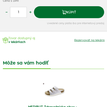
Cena s DPH
–
+
KÚPIŤ
Uvedené ceny platia iba pre internetový predaj
Tovar dostupný aj
Rezervovať na lekárni
v lekárňach
Môže sa vám hodiť