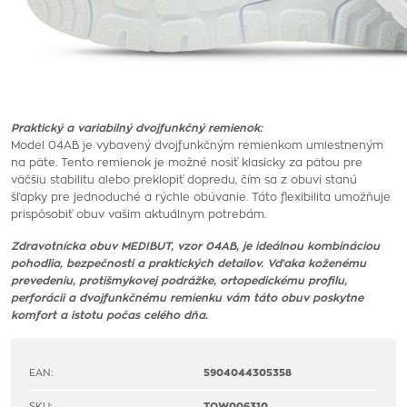
Praktický a variabilný dvojfunkčný remienok:
Model 04AB je vybavený dvojfunkčným remienkom umiestneným
na päte. Tento remienok je možné nosiť klasicky za pätou pre
väčšiu stabilitu alebo preklopiť dopredu, čím sa z obuvi stanú
šľapky pre jednoduché a rýchle obúvanie. Táto flexibilita umožňuje
prispôsobiť obuv vašim aktuálnym potrebám.
Zdravotnícka obuv MEDIBUT, vzor 04AB, je ideálnou kombináciou
pohodlia, bezpečnosti a praktických detailov. Vďaka koženému
prevedeniu, protišmykovej podrážke, ortopedickému profilu,
perforácii a dvojfunkčnému remienku vám táto obuv poskytne
komfort a istotu počas celého dňa.
EAN:
5904044305358
SKU:
TOW006310