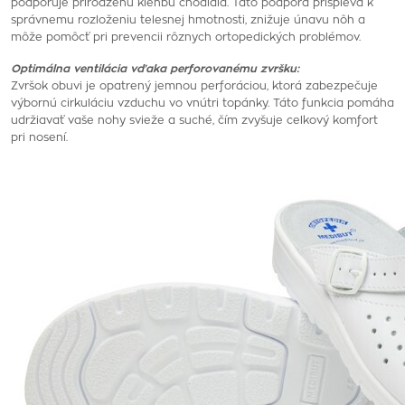
podporuje prirodzenú klenbu chodidla. Táto podpora prispieva k
správnemu rozloženiu telesnej hmotnosti, znižuje únavu nôh a
môže pomôcť pri prevencii rôznych ortopedických problémov.
Optimálna ventilácia vďaka perforovanému zvršku:
Zvršok obuvi je opatrený jemnou perforáciou, ktorá zabezpečuje
výbornú cirkuláciu vzduchu vo vnútri topánky. Táto funkcia pomáha
udržiavať vaše nohy svieže a suché, čím zvyšuje celkový komfort
pri nosení.