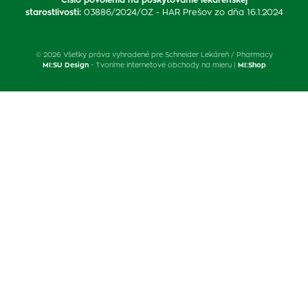
starostlivosti
:
03886/2024/OZ - HAR Prešov zo dňa 16.1.2024
© 2026 Všetky práva vyhradené pre Schneider Lekáreň / Pharmacy
MI:SU Design
- Tvoríme internetové obchody na mieru |
MI:Shop