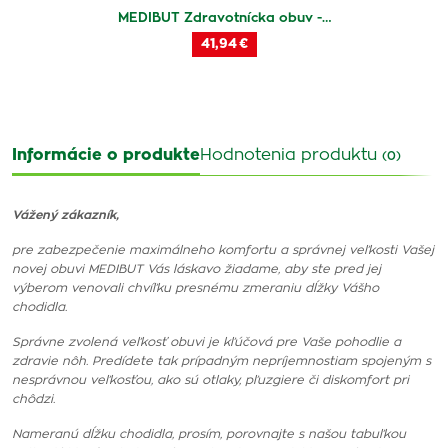
MEDIBUT Zdravotnícka obuv -…
41,94 €
Informácie o produkte
Hodnotenia produktu
(0)
Vážený zákazník,
pre zabezpečenie maximálneho komfortu a správnej veľkosti Vašej
novej obuvi MEDIBUT Vás láskavo žiadame, aby ste pred jej
výberom venovali chvíľku presnému zmeraniu dĺžky Vášho
chodidla.
Správne zvolená veľkosť obuvi je kľúčová pre Vaše pohodlie a
zdravie nôh. Predídete tak prípadným nepríjemnostiam spojeným s
nesprávnou veľkosťou, ako sú otlaky, pľuzgiere či diskomfort pri
chôdzi.
Nameranú dĺžku chodidla, prosím, porovnajte s našou tabuľkou