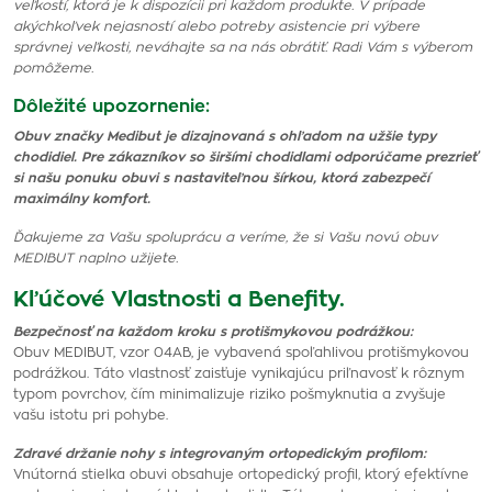
veľkostí, ktorá je k dispozícii pri každom produkte. V prípade
akýchkoľvek nejasností alebo potreby asistencie pri výbere
správnej veľkosti, neváhajte sa na nás obrátiť. Radi Vám s výberom
pomôžeme.
Dôležité upozornenie:
Obuv značky Medibut je dizajnovaná s ohľadom na užšie typy
chodidiel. Pre zákazníkov so širšími chodidlami odporúčame prezrieť
si našu ponuku obuvi s nastaviteľnou šírkou, ktorá zabezpečí
maximálny komfort.
Ďakujeme za Vašu spoluprácu a veríme, že si Vašu novú obuv
MEDIBUT naplno užijete.
Kľúčové Vlastnosti a Benefity.
Bezpečnosť na každom kroku s protišmykovou podrážkou:
Obuv MEDIBUT, vzor 04AB, je vybavená spoľahlivou protišmykovou
podrážkou. Táto vlastnosť zaisťuje vynikajúcu priľnavosť k rôznym
typom povrchov, čím minimalizuje riziko pošmyknutia a zvyšuje
vašu istotu pri pohybe.
Zdravé držanie nohy s integrovaným ortopedickým profilom:
Vnútorná stielka obuvi obsahuje ortopedický profil, ktorý efektívne