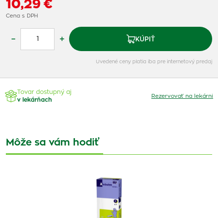
10,29 €
Cena s DPH
–
+
KÚPIŤ
Uvedené ceny platia iba pre internetový predaj
Tovar dostupný aj
Rezervovať na lekárni
v lekárňach
Môže sa vám hodiť