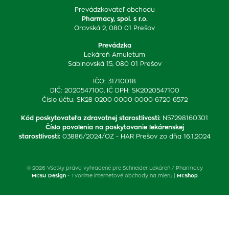
Prevádzkovateľ obchodu
Pharmacy, spol. s r.o.
Oravská 2, 080 01 Prešov
Prevádzka
Lekáreň Amuletum
Sabinovská 15, 080 01 Prešov
IČO: 31710018
DIČ: 2020547100, IČ DPH: SK2020547100
Číslo účtu: SK28 0200 0000 0000 6720 6572
Kód poskytovateľa zdravotnej starostlivosti
:
N57298160301
Číslo povolenia na poskytovanie lekárenskej
starostlivosti
:
03886/2024/OZ - HAR Prešov zo dňa 16.1.2024
© 2026 Všetky práva vyhradené pre Schneider Lekáreň / Pharmacy
MI:SU Design
- Tvoríme internetové obchody na mieru |
MI:Shop