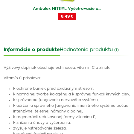
Ambulex NITRYL Vyšetrovacie a…
8,49 €
Informácie o produkte
Hodnotenia produktu
(1)
Výživový doplnok obsahuje echinaceu, vitamín C a zinok.
Vitamín C prispieva:
k ochrane buniek pred oxidačným stresom,
k normálnej tvorbe kolagénu a k správnej funkcii krvných ciev,
k správnemu fungovaniu nervového systému,
k udržaniu správneho fungovania imunitného systému počas
intenzívnej telesnej námahy a po nej,
k regenerácii redukovanej formy vitamínu E,
k zníženiu únavy a vyčerpania,
zvyšuje vstrebávanie železa,