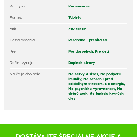
Kategórie:
Koronavírus
Forma:
Tableta
Vek:
>10 rokov
Cesta podania:
Perorálne - prehĺta sa
Pre:
Pre dospelých,
Pre deti
Režim výdaja:
Doplnok stravy
Na čo je doplnok:
Na nervy a stres,
Na podporu
imunity,
Na ochranu pred
oxidačným stresom,
Na energiu,
Na psychickú vyrovnanosť,
Na
dobrý zrak,
Na funkciu krvných
ciev
DOSTÁVAJTE ŠPECIÁLNE AKCIE A