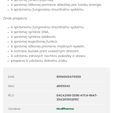
k správnej funkcii psychiky,
k správnej látkovej premene dôležitej pre tvorbu energie,
k správnemu fungovaniu imunitného systému.
Zinok prispieva:
k správnemu fungovaniu imunitného systému,
k správnej syntéze DNA,
k správnej syntéze bielkovín,
k správnej kognitívnej funkcii,
k správnej látkovej premene mastných kyselín,
k ochrane buniek pred oxidačným stresom,
k udržaniu zdravých nechtov, pokožky a vlasov.
prispieva k udržaniu dobrého zraku.
EAN:
8594045470550
SKU:
d003042
PLU:
E4CA2185-259E-47C4-9647-
25A203022FEC
Výrobca:
MedPharma