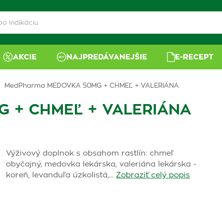
AKCIE
NAJPREDÁVANEJŠIE
E-RECEPT
MedPharma MEDOVKA 50MG + CHMEĽ + VALERIÁNA
 + CHMEĽ + VALERIÁNA
Výživový doplnok s obsahom rastlín: chmeľ
obyčajný, medovka lekárska, valeriána lekárska -
koreň, levanduľa úzkolistá,…
Zobraziť celý popis