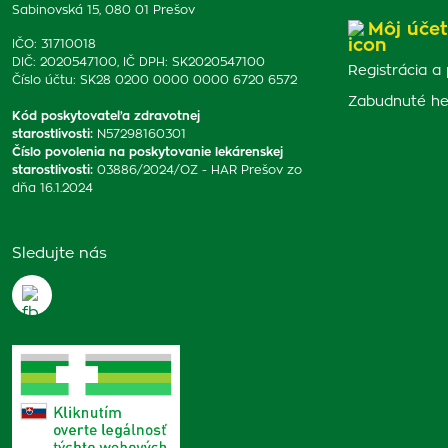
Sabinovská 15, 080 01 Prešov
Môj účet
IČO: 31710018
DIČ: 2020547100, IČ DPH: SK2020547100
Registrácia a 
Číslo účtu: SK28 0200 0000 0000 6720 6572
Zabudnuté he
Kód poskytovateľa zdravotnej
starostlivosti
:
N57298160301
Číslo povolenia na poskytovanie lekárenskej
starostlivosti
:
03886/2024/OZ - HAR Prešov zo
dňa 16.1.2024
Sledujte nás