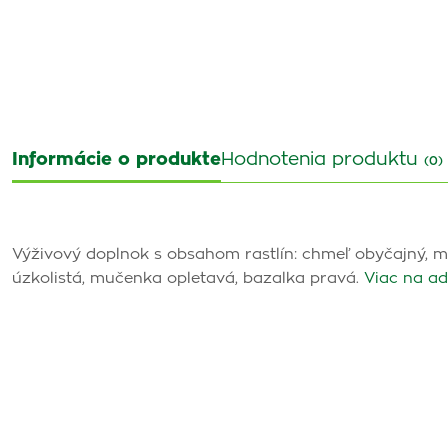
Informácie o produkte
Hodnotenia produktu
(0)
Výživový doplnok s obsahom rastlín: chmeľ obyčajný, me
úzkolistá, mučenka opletavá, bazalka pravá.
Viac na ad