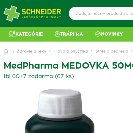
KATEGÓRIE
TRÁPI MA
NOVINKY
Zdravie a lieky
Hlava a psychika
Stres a depresia
MedPharma MEDOVKA 50MG
tbl 60+7 zadarmo (67 ks)