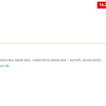
14,
dovka lekárska, valeriána lekárska - koreň, levanduľa
cc.sk