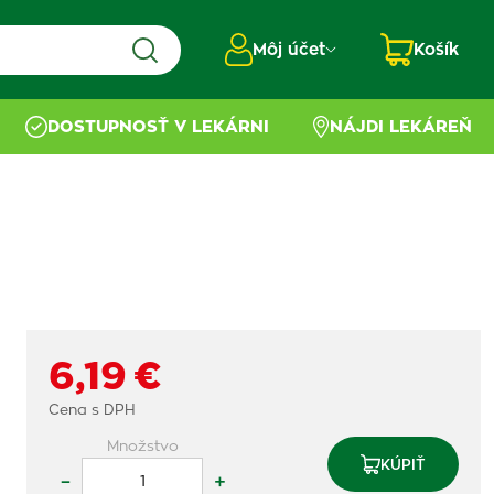
Môj účet
Košík
DOSTUPNOSŤ V LEKÁRNI
NÁJDI LEKÁREŇ
6,19 €
Cena s DPH
Množstvo
KÚPIŤ
–
+