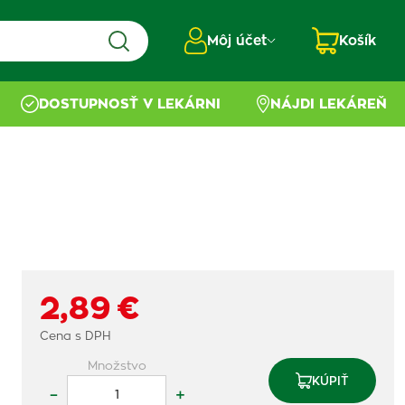
Môj účet
Košík
DOSTUPNOSŤ V LEKÁRNI
NÁJDI LEKÁREŇ
2,89 €
Cena s DPH
Množstvo
KÚPIŤ
–
+