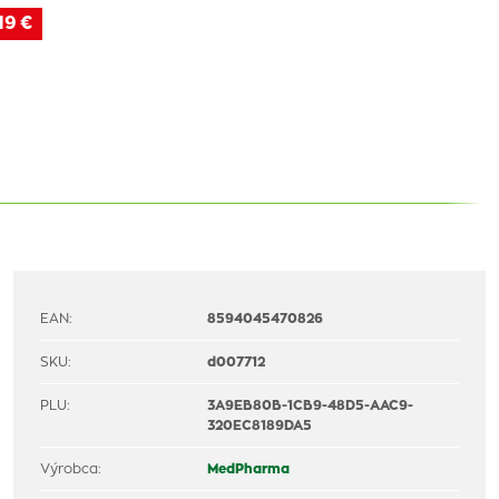
19 €
EAN:
8594045470826
SKU:
d007712
PLU:
3A9EB80B-1CB9-48D5-AAC9-
320EC8189DA5
Výrobca:
MedPharma