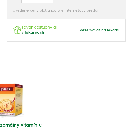
Uvedené ceny platia iba pre internetový predaj
Tovar dostupný aj
Rezervovať na lekárni
v lekárňach
zomálny vitamín C