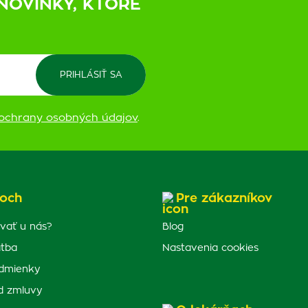
NOVINKY, KTORÉ
ochrany osobných údajov
.
och
Pre zákazníkov
vať u nás?
Blog
atba
Nastavenia cookies
dmienky
d zmluvy