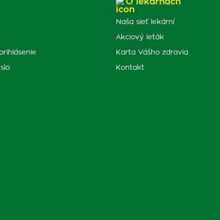
O lekárňach
Naša sieť lekární
Akciový leták
prihlásenie
Karta Vášho zdravia
slo
Kontakt