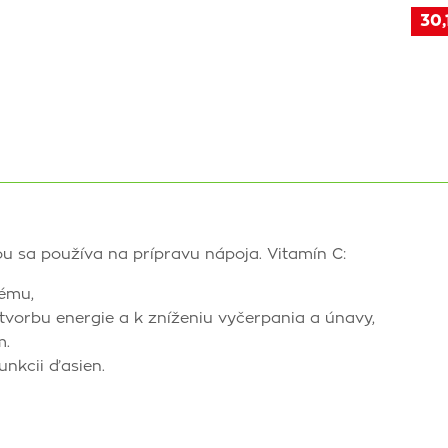
30,
ou sa používa na prípravu nápoja. Vitamín C:
tému,
 tvorbu energie a k zníženiu vyčerpania a únavy,
m.
unkcii ďasien.