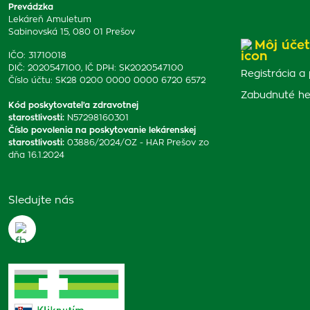
Prevádzka
Lekáreň Amuletum
Sabinovská 15, 080 01 Prešov
Môj účet
IČO: 31710018
DIČ: 2020547100, IČ DPH: SK2020547100
Registrácia a 
Číslo účtu: SK28 0200 0000 0000 6720 6572
Zabudnuté he
Kód poskytovateľa zdravotnej
starostlivosti
:
N57298160301
Číslo povolenia na poskytovanie lekárenskej
starostlivosti
:
03886/2024/OZ - HAR Prešov zo
dňa 16.1.2024
Sledujte nás