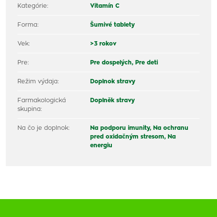
Kategórie:
Vitamín C
Forma:
Šumivé tablety
Vek:
>3 rokov
Pre:
Pre dospelých,
Pre deti
Režim výdaja:
Doplnok stravy
Farmakologická
Doplněk stravy
skupina:
Na čo je doplnok:
Na podporu imunity,
Na ochranu
pred oxidačným stresom,
Na
energiu