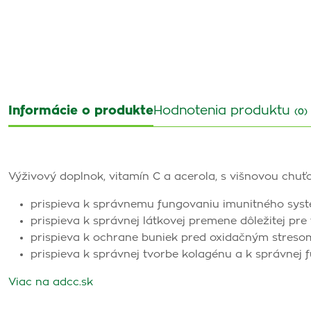
Informácie o produkte
Hodnotenia produktu
(0)
Výživový doplnok, vitamín C a acerola, s višnovou chuť
prispieva k správnemu fungovaniu imunitného sys
prispieva k správnej látkovej premene dôležitej pre
prispieva k ochrane buniek pred oxidačným streso
prispieva k správnej tvorbe kolagénu a k správnej f
Viac na adcc.sk