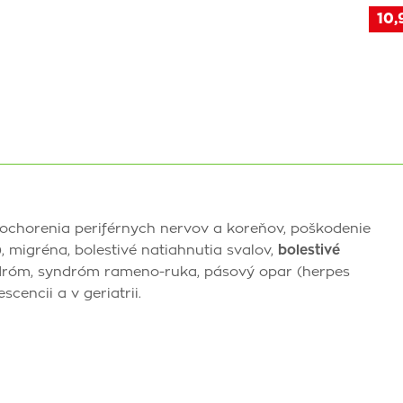
10,
 ochorenia periférnych nervov a koreňov, poškodenie
 migréna, bolestivé natiahnutia svalov,
bolestivé
róm, syndróm rameno-ruka, pásový opar (herpes
cencii a v geriatrii.