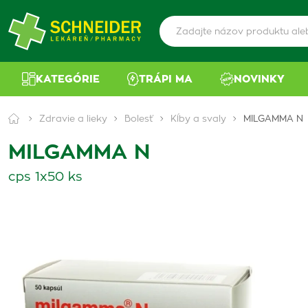
KATEGÓRIE
TRÁPI MA
NOVINKY
Zdravie a lieky
Bolesť
Kĺby a svaly
MILGAMMA N
MILGAMMA N
cps 1x50 ks