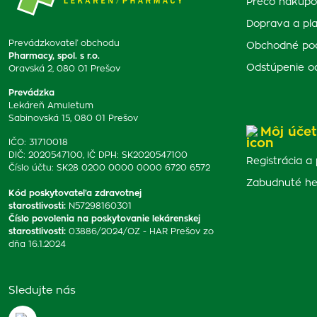
Prečo nakupo
Doprava a pl
Prevádzkovateľ obchodu
Obchodné po
Pharmacy, spol. s r.o.
Odstúpenie o
Oravská 2, 080 01 Prešov
Prevádzka
Lekáreň Amuletum
Sabinovská 15, 080 01 Prešov
Môj účet
IČO: 31710018
DIČ: 2020547100, IČ DPH: SK2020547100
Registrácia a 
Číslo účtu: SK28 0200 0000 0000 6720 6572
Zabudnuté he
Kód poskytovateľa zdravotnej
starostlivosti
:
N57298160301
Číslo povolenia na poskytovanie lekárenskej
starostlivosti
:
03886/2024/OZ - HAR Prešov zo
dňa 16.1.2024
Sledujte nás