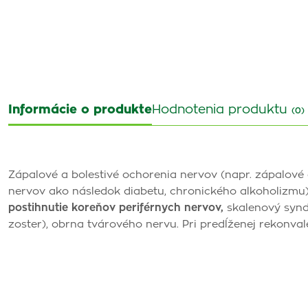
Informácie o produkte
Hodnotenia produktu
(0)
Zápalové a bolestivé ochorenia nervov (napr. zápalové
nervov ako následok diabetu, chronického alkoholizmu),
postihnutie koreňov periférnych nervov,
skalenový synd
zoster), obrna tvárového nervu. Pri predĺženej rekonvales