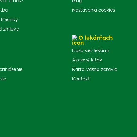
vať u nás?
Blog
atba
Nastavenia cookies
dmienky
d zmluvy
O lekárňach
Naša sieť lekární
Akciový leták
prihlásenie
Karta Vášho zdravia
slo
Kontakt