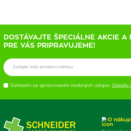
DOSTÁVAJTE ŠPECIÁLNE AKCIE A 
PRE VÁS PRIPRAVUJEME!
Súhlasím so spracovaním osobných údajov.
Zásady 
O nákup