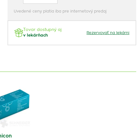
Uvedené ceny platia iba pre internetový predaj
Tovar dostupný aj
Rezervovať na lekárni
v lekárňach
icon