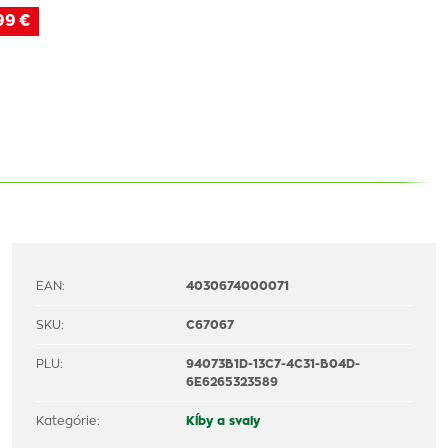
99 €
EAN:
4030674000071
SKU:
C67067
PLU:
94073B1D-13C7-4C31-B04D-
6E6265323589
Kategórie:
Kĺby a svaly