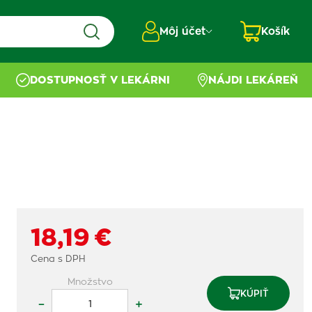
Môj účet
Košík
DOSTUPNOSŤ V LEKÁRNI
NÁJDI LEKÁREŇ
18,19 €
Cena s DPH
Množstvo
KÚPIŤ
–
+