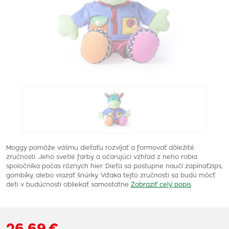
Moggy pomôže vášmu dieťaťu rozvíjať a formovať dôležité
zručnosti. Jeho svetlé farby a očarujúci vzhľad z neho robia
spoločníka počas rôznych hier. Dieťa sa postupne naučí zapínaťzips,
gombíky, alebo viazať šnúrky. Vďaka tejto zručnosti sa budú môcť
deti v budúcnosti obliekať samostatne
Zobraziť celý popis
26,69 €