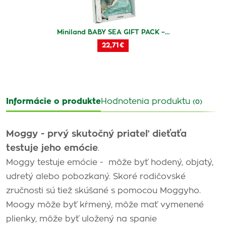
Miniland BABY SEA GIFT PACK –…
22,71 €
Informácie o produkte
Hodnotenia produktu
(0)
Moggy - prvý skutočný priateľ dieťaťa
testuje jeho emócie
.
Moggy testuje emócie - môže byť hodený, objatý,
udretý alebo pobozkaný. Skoré rodičovské
zručnosti sú tiež skúšané s pomocou Moggyho.
Moogy môže byť kŕmený, môže mať vymenené
plienky, môže byť uložený na spanie