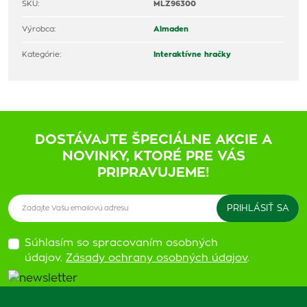
SKU:
MLZ96300
Výrobca:
Almaden
Kategórie:
Interaktívne hračky
DOSTÁVAJTE ŠPECIÁLNE AKCIE A
NOVINKY, KTORÉ PRE VÁS
PRIPRAVUJEME!
Súhlasím so spracovaním osobných
údajov.
Zásady ochrany osobných údajov
.