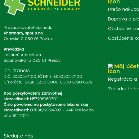
Prečo nakupo
Doprava a pl
Prevádzkovateľ obchodu
Obchodné po
Pharmacy, spol. s r.o.
Odstúpenie o
Oravská 2, 080 01 Prešov
Prevádzka
Lekáreň Amuletum
Sabinovská 15, 080 01 Prešov
Môj účet
IČO: 31710018
DIČ: 2020547100, IČ DPH: SK2020547100
Registrácia a 
Číslo účtu: SK28 0200 0000 0000 6720 6572
Zabudnuté he
Kód poskytovateľa zdravotnej
starostlivosti
:
N57298160301
Číslo povolenia na poskytovanie lekárenskej
starostlivosti
:
03886/2024/OZ - HAR Prešov zo
dňa 16.1.2024
Sledujte nás