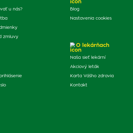
vať u nás?
Blog
atba
Nastavenia cookies
dmienky
d zmluvy
O lekárňach
Naša sieť lekární
Akciový leták
prihlásenie
Karta Vášho zdravia
slo
Kontakt