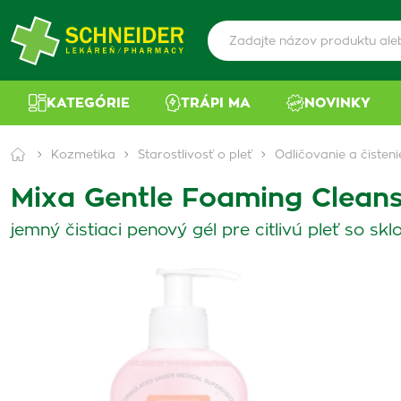
KATEGÓRIE
TRÁPI MA
NOVINKY
Kozmetika
Starostlivosť o pleť
Odličovanie a čisteni
Mixa Gentle Foaming Clean
jemný čistiaci penový gél pre citlivú pleť so s