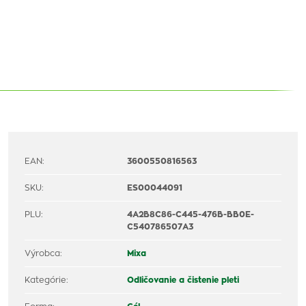
EAN:
3600550816563
SKU:
ES00044091
PLU:
4A2B8C86-C445-476B-BB0E-
C540786507A3
Výrobca:
Mixa
Kategórie:
Odličovanie a čistenie pleti