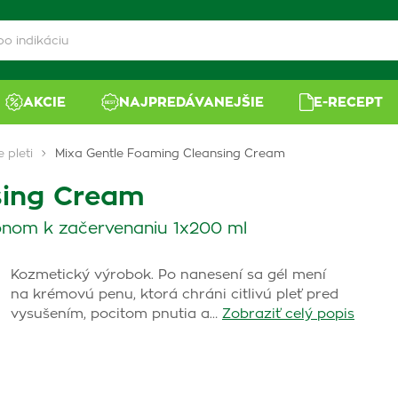
AKCIE
NAJPREDÁVANEJŠIE
E-RECEPT
e pleti
Mixa Gentle Foaming Cleansing Cream
sing Cream
klonom k začervenaniu 1x200 ml
Kozmetický výrobok. Po nanesení sa gél mení
na krémovú penu, ktorá chráni citlivú pleť pred
vysušením, pocitom pnutia a…
Zobraziť celý popis