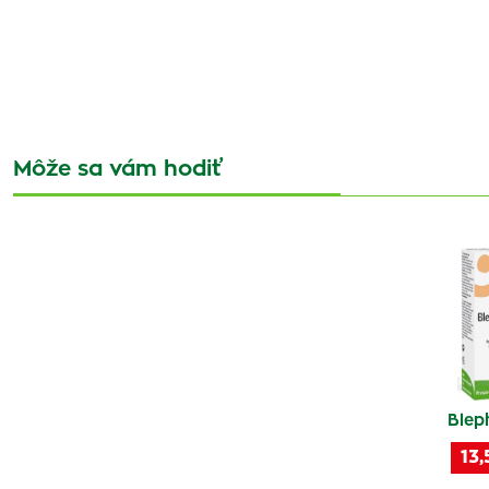
Môže sa vám hodiť
Blep
13,