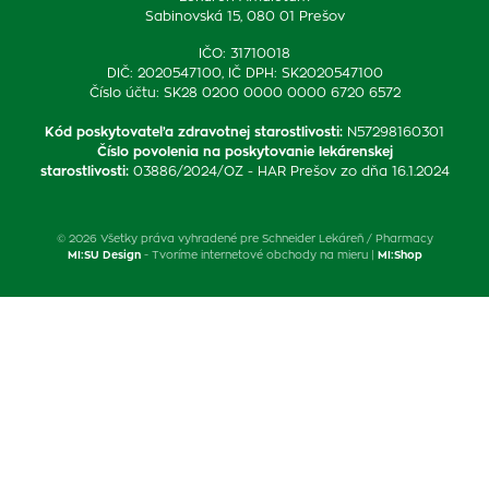
Sabinovská 15, 080 01 Prešov
IČO: 31710018
DIČ: 2020547100, IČ DPH: SK2020547100
Číslo účtu: SK28 0200 0000 0000 6720 6572
Kód poskytovateľa zdravotnej starostlivosti
:
N57298160301
Číslo povolenia na poskytovanie lekárenskej
starostlivosti
:
03886/2024/OZ - HAR Prešov zo dňa 16.1.2024
© 2026 Všetky práva vyhradené pre Schneider Lekáreň / Pharmacy
MI:SU Design
- Tvoríme internetové obchody na mieru |
MI:Shop