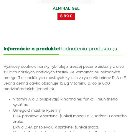
ALMIRAL GEL
8,99 €
Informácie o produkte
Hodnotenia produktu
(1)
Výživový doplnok, nórsky rybí olej z tresčej pečene získaný z divo
žijúcich nórskych arktických tresiek. Je kombináciou prírodných
omega-3 esenciálnych mastných kyselín z rýb a vitamínov D, A a E.
Jedna denná dávka obsahuje 15 μg Vitaminu D, co je 600
medzinárodných jednotiek.
Vitamín A a D prispievajú k normálnej funkcii imunitného
systému.
Omega-3 mastné kyseliny:
DHA prispieva k správnej funkcii mozgu a k udržaniu dobrého
zraku.
EPA a DHA prispievajú k správnej funkcii srdca.