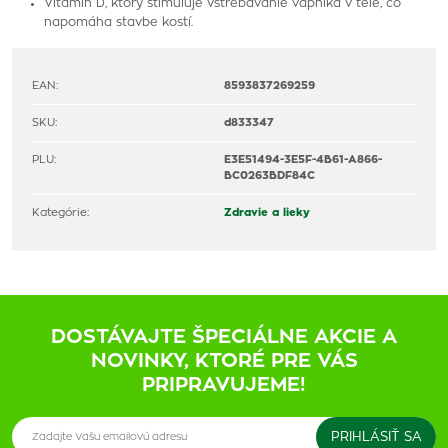
Vitamín D, ktorý stimuluje vstrebávanie vápnika v tele, čo
napomáha stavbe kostí.
EAN:
8593837269259
SKU:
d833347
PLU:
E3E51494-3E5F-4B61-A866-
BC0263BDF84C
Kategórie:
Zdravie a lieky
DOSTÁVAJTE ŠPECIÁLNE AKCIE A
NOVINKY, KTORÉ PRE VÁS
PRIPRAVUJEME!