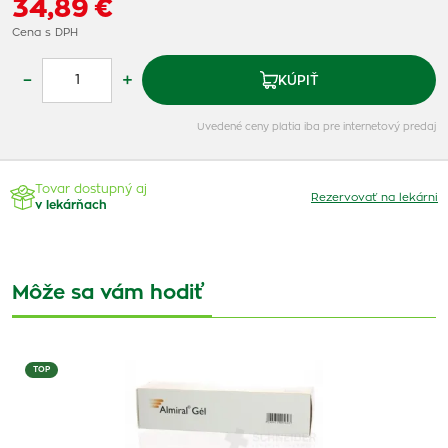
34,89 €
Cena s DPH
–
+
KÚPIŤ
Uvedené ceny platia iba pre internetový predaj
Tovar dostupný aj
Rezervovať na lekárni
v lekárňach
Môže sa vám hodiť
TOP