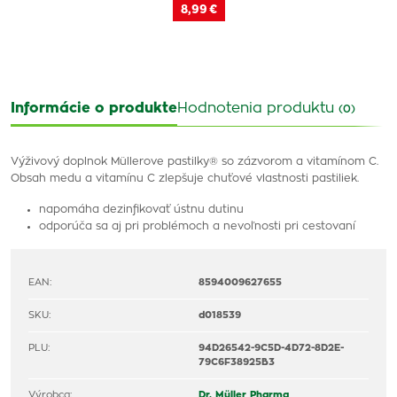
8,99 €
Informácie o produkte
Hodnotenia produktu
(0)
Výživový doplnok Müllerove pastilky® so zázvorom a vitamínom C.
Obsah medu a vitamínu C zlepšuje chuťové vlastnosti pastiliek.
napomáha dezinfikovať ústnu dutinu
odporúča sa aj pri problémoch a nevoľnosti pri cestovaní
EAN:
8594009627655
SKU:
d018539
PLU:
94D26542-9C5D-4D72-8D2E-
79C6F38925B3
Výrobca:
Dr. Müller Pharma