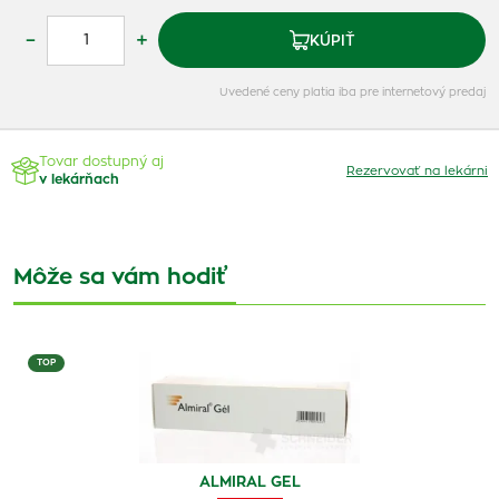
–
+
KÚPIŤ
Uvedené ceny platia iba pre internetový predaj
Tovar dostupný aj
Rezervovať na lekárni
v lekárňach
Môže sa vám hodiť
TOP
ALMIRAL GEL