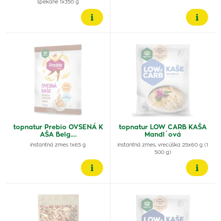
spekané 1x350 g
topnatur Prebio OVSENÁ K
topnatur LOW CARB KAŠA
AŠA Belg.…
Mandl´ová
instantná zmes 1x65 g
instantná zmes, vrecúška 25x60 g (1
500 g)