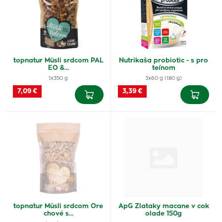
topnatur Müsli srdcom PAL
Nutrikaša probiotic - s pro
EO &…
teínom
1x350 g
3x60 g (180 g)
7,09 €
3,39 €
topnatur Müsli srdcom Ore
ApG Zlataky macane v cok
chové s…
olade 150g