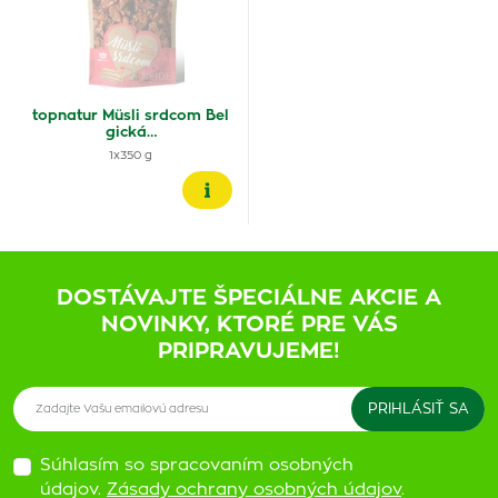
topnatur Müsli srdcom Bel
gická…
1x350 g
DOSTÁVAJTE ŠPECIÁLNE AKCIE A
NOVINKY, KTORÉ PRE VÁS
PRIPRAVUJEME!
Súhlasím so spracovaním osobných
údajov.
Zásady ochrany osobných údajov
.