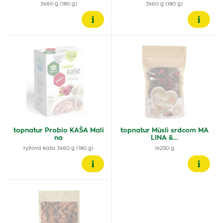
3x60 g (180 g)
3x60 g (180 g)
topnatur Probio KAŠA Mali
topnatur Müsli srdcom MA
na
LINA &…
ryžová kaša 3x60 g (180 g)
1x250 g