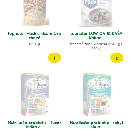
topnatur Müsli srdcom Ore
topnatur LOW CARB KAŠA
chové
Kakao…
1x350 g
instantná zmes, vrecúška 25x60 g (1
500 g)
Nutrikaša probiotic - čučor
Nutrikaša probiotic - rakyt
iedka a…
ník a…