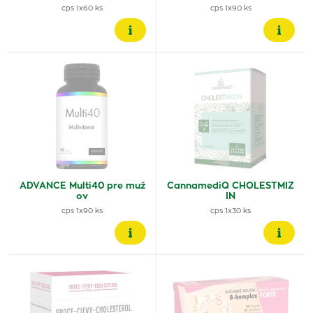
cps 1x60 ks
cps 1x90 ks
ADVANCE Multi40 pre muž
CannamediQ CHOLESTMIZ
ov
IN
cps 1x90 ks
cps 1x30 ks