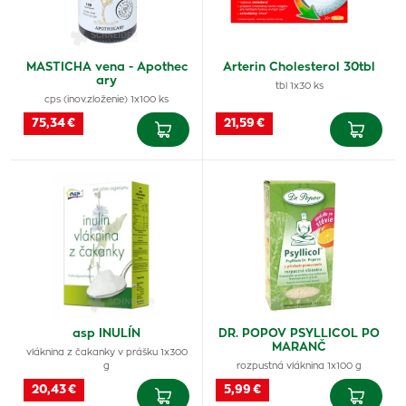
MASTICHA vena - Apothec
Arterin Cholesterol 30tbl
ary
tbl 1x30 ks
cps (inov.zloženie) 1x100 ks
75,34 €
21,59 €
asp INULÍN
DR. POPOV PSYLLICOL PO
MARANČ
vláknina z čakanky v prášku 1x300
g
rozpustná vláknina 1x100 g
20,43 €
5,99 €