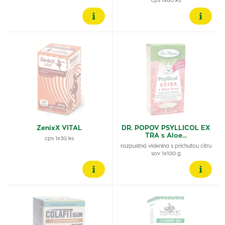
cps 1x60 ks
ZenixX VITAL
DR. POPOV PSYLLICOL EX
TRA s Aloe…
cps 1x30 ks
rozpustná vlaknina s príchuťou citru
sov 1x100 g