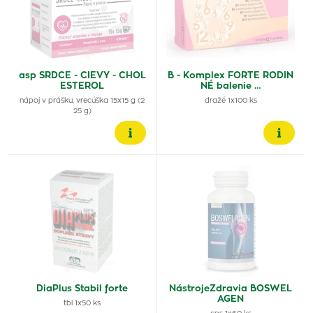
asp SRDCE - CIEVY - CHOL
B - Komplex FORTE RODIN
ESTEROL
NÉ balenie …
nápoj v prášku, vrecúška 15x15 g (2
dražé 1x100 ks
25 g)
DiaPlus Stabil forte
NástrojeZdravia BOSWEL
AGEN
tbl 1x50 ks