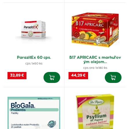
ParazitEx 60 cps.
B17 APRICARC s marhuľov
ým olejom…
cps 1x60 ks
cps ora 1x180 ks
32,89 €
44,29 €