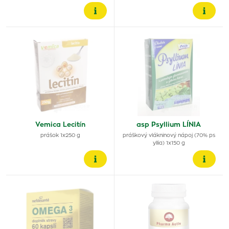
Vemica Lecitín
asp Psyllium LÍNIA
prášok 1x250 g
práškový vlákninový nápoj (70% ps
yllia) 1x150 g