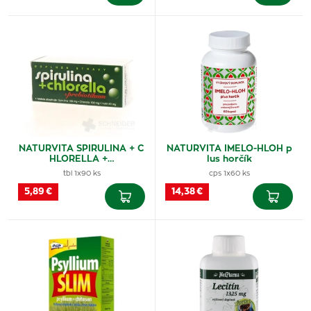
NATURVITA SPIRULINA + C
NATURVITA IMELO-HLOH p
HLORELLA +…
lus horčík
tbl 1x90 ks
cps 1x60 ks
5,89 €
14,38 €