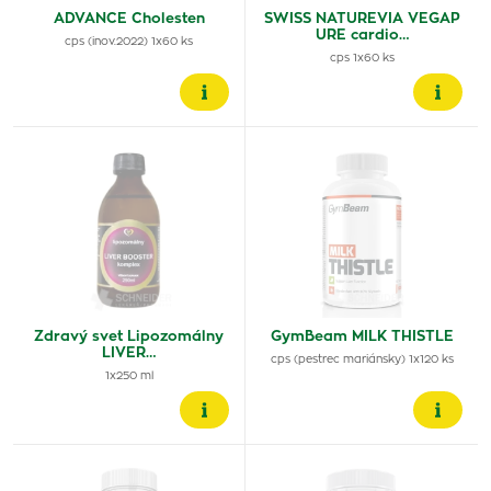
ADVANCE Cholesten
SWISS NATUREVIA VEGAP
URE cardio…
cps (inov.2022) 1x60 ks
cps 1x60 ks
Zdravý svet Lipozomálny
GymBeam MILK THISTLE
LIVER…
cps (pestrec mariánsky) 1x120 ks
1x250 ml