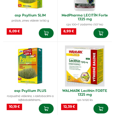
asp Psyllium SLIM
MedPharma LECITÍN Forte
1325 mg
prášok, zmes vláknin 1x150 g
cps 100+7 zadarmo (107 ks)
6,09 €
8,99 €
asp Psyllium PLUS
WALMARK Lecithin FORTE
1325 mg
rozpustná vláknina, s laktobacilmi a
bifidobaktériami,…
cps 1x120 ks
10,19 €
12,39 €