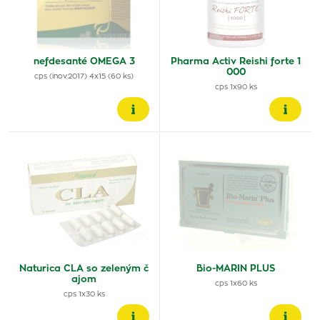
nefdesanté OMEGA 3
Pharma Activ Reishi forte 1
000
cps (inov.2017) 4x15 (60 ks)
cps 1x90 ks
Naturica CLA so zeleným č
Bio-MARIN PLUS
ajom
cps 1x60 ks
cps 1x30 ks