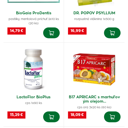
BioGaia ProDentis
DR. POPOV PSYLLIUM
pastilky, mentolová príchuť 2x10 ks
rozpustná vláknina 1x500 g
(20 ks)
14,79 €
16,99 €
LactoFlor BioPlus
B17 APRICARC s marhuľov
ým olejom…
cps 1x90 ks
cps ora 3x20 ks (60 ks)
15,29 €
18,09 €