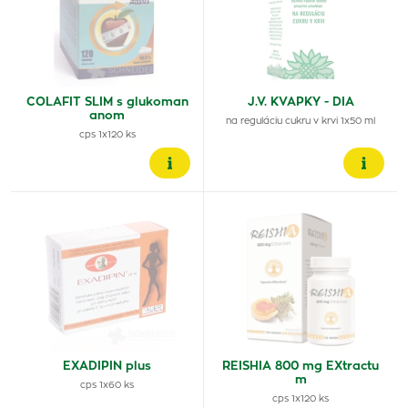
COLAFIT SLIM s glukoman
J.V. KVAPKY - DIA
anom
na reguláciu cukru v krvi 1x50 ml
cps 1x120 ks
EXADIPIN plus
REISHIA 800 mg EXtractu
m
cps 1x60 ks
cps 1x120 ks