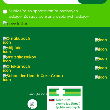
Súhlasím so spracovaním osobných
údajov.
Zásady ochrany osobných údajov
.
O nákupoch
Môj účet
Pre zákazníkov
O lekárňach
Schneider Health Care Group
Sledujte nás