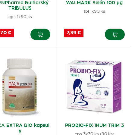
ENPharma Bulharský
WALMARK Selén 100 µg
TRIBULUS
tbl 1x90 ks
cps 1x90 ks
,70 €
7,39 €
A EXTRA BIO kapsul
PROBIO-FIX INUM TRIM 3
y
cps 3x30 ks (90 ks)