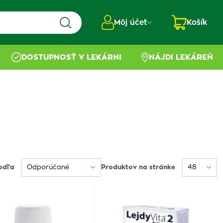
Môj účet
Košík
DOSTUPNOSŤ V LEKÁRNI
NÁJDI LEKÁREŇ
odľa
Produktov na stránke