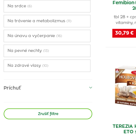
Femibion
FertiDuo
(1)
Na srdce
(6)
2
DiaPlus
(1)
tbl 28 + cp
Na trávenie a metabolizmus
(11)
vitamíny,
30,79 €
Na únavu a vyčerpanie
(16)
Na pevné nechty
(13)
Na zdravé vlasy
(10)
Na zdravú kožu
(7)
Príchuť
Na podporu imunity
(59)
Na ochranu pred oxidačným stresom
Zrušiť filtre
(28)
TEREZIA
Na normálnu funkciu svalov
(6)
ETO 