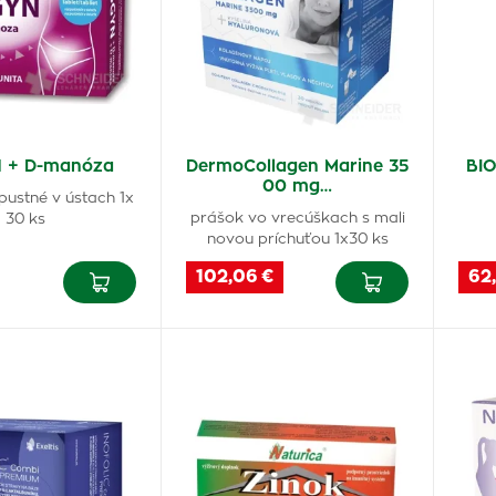
 + D-manóza
DermoCollagen Marine 35
BI
00 mg…
pustné v ústach 1x
prášok vo vrecúškach s mali
30 ks
novou príchuťou 1x30 ks
102,06 €
62,