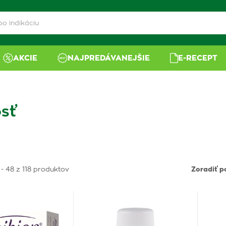
AKCIE
NAJPREDÁVANEJŠIE
E-RECEPT
sť
 - 48 z 118 produktov
Zoradiť p