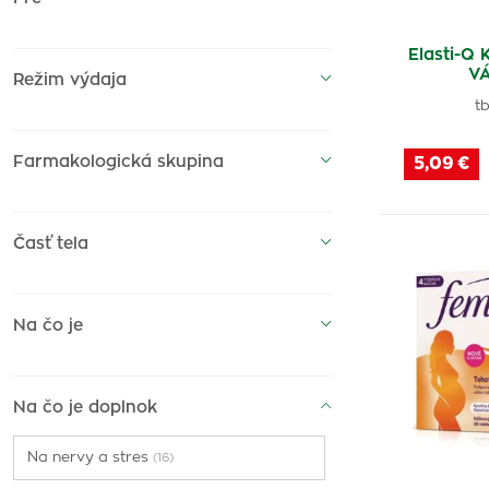
ProVenus
(2)
>25
(1)
Erexan
Elasti-Q
(1)
VÁ
Režim výdaja
Golden Product
(1)
>7
(1)
tb
Exeltis
(7)
>40 rokov
(1)
Femannose
(1)
Farmakologická skupina
5,09 €
Ogestan
(1)
Fertilita
(1)
Časť tela
Aliver Nutraceutics
(5)
Arginmax
(1)
Na čo je
Profertil
(2)
Poliphert
(1)
Femibion
(3)
Na čo je doplnok
Julamedic
(1)
Na nervy a stres
(16)
Adiel
(1)