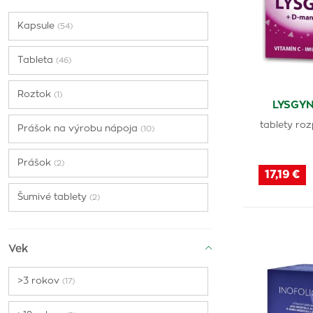
GS
(3)
Kapsule
(54)
Alavis
(1)
Naturvita
(5)
Tableta
(46)
Kompava
(1)
Roztok
(1)
Movit Energy
(1)
LYSGYN
Sarapis
(1)
tablety roz
Prášok na výrobu nápoja
(10)
Naturica
(1)
Prášok
(2)
Centrum
(3)
17,19 €
Astina
(1)
Šumivé tablety
(2)
Bio Pharma
(3)
Lízanka
(1)
Amazonas
(1)
Vek
Nutricius
(2)
Generica
>3 rokov
(1)
(17)
Pro-Ven
(1)