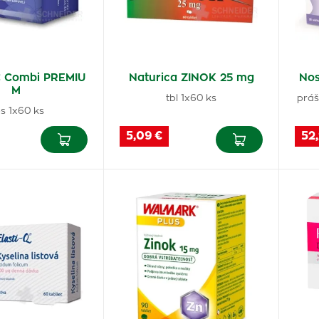
 Combi PREMIU
Naturica ZINOK 25 mg
Nos
M
tbl 1x60 ks
práš
s 1x60 ks
5,09 €
52