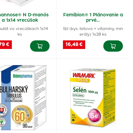
annose® N D-manós
Femibion® 1 Plánovanie a
a 1x14 vrecúšok
prvé…
ulát vo vrecúškach 1x14
tbl (kys. listova + vitamíny, min
ks
erály) 1x28 ks
79 €
16,48 €