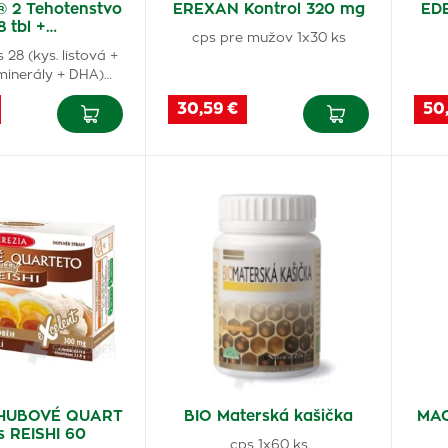
® 2 Tehotenstvo
EREXAN Kontrol 320 mg
ED
8 tbl +…
cps pre mužov 1x30 ks
s 28 (kys. listová +
 minerály + DHA)…
30,59 €
50
 HUBOVÉ QUART
BIO Materská kašička
MAC
s REISHI 60
cps 1x60 ks