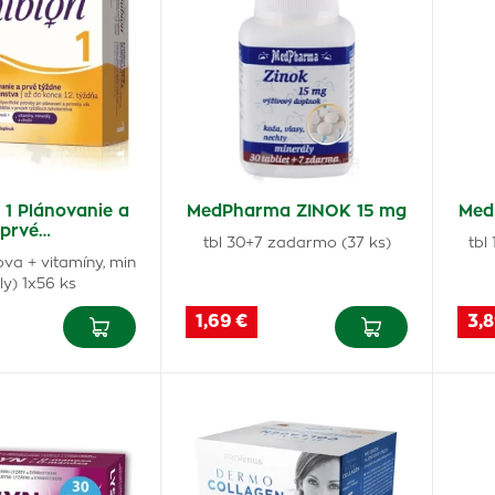
 1 Plánovanie a
MedPharma ZINOK 15 mg
Med
prvé…
tbl 30+7 zadarmo (37 ks)
tbl
stova + vitamíny, min
ly) 1x56 ks
1,69 €
3,8