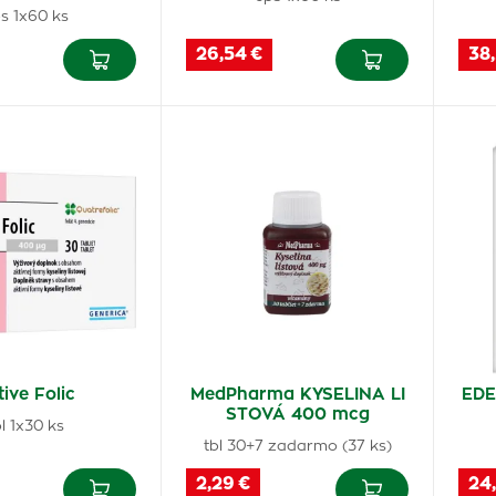
s 1x60 ks
26,54 €
38,
ive Folic
MedPharma KYSELINA LI
EDE
STOVÁ 400 mcg
bl 1x30 ks
tbl 30+7 zadarmo (37 ks)
2,29 €
24