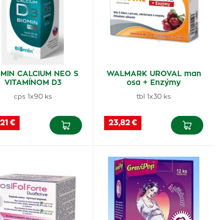
OMIN CALCIUM NEO S
WALMARK UROVAL man
VITAMÍNOM D3
osa + Enzýmy
cps 1x90 ks
tbl 1x30 ks
21 €
23,82 €