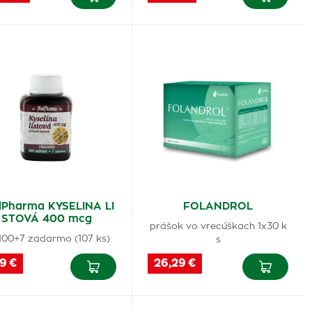
Pharma KYSELINA LI
FOLANDROL
STOVÁ 400 mcg
prášok vo vrecúškach 1x30 k
 100+7 zadarmo (107 ks)
s
9 €
26,29 €