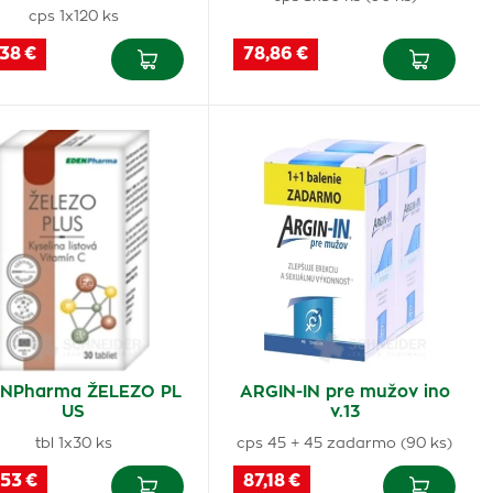
cps 1x120 ks
38 €
78,86 €
NPharma ŽELEZO PL
ARGIN-IN pre mužov ino
US
v.13
tbl 1x30 ks
cps 45 + 45 zadarmo (90 ks)
,53 €
87,18 €