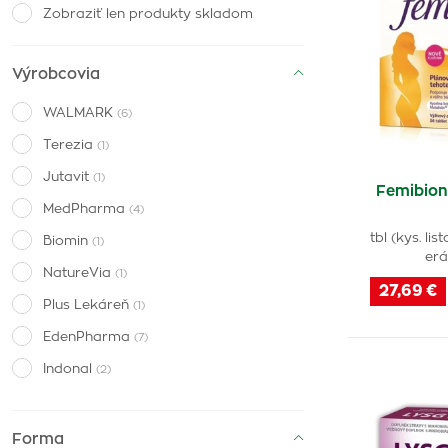
Zobraziť len produkty skladom
Výrobcovia
WALMARK
(6)
Terezia
(1)
Jutavit
(1)
Femibion
MedPharma
(4)
tbl (kys. li
Biomin
(1)
erá
NatureVia
(1)
27,69 €
Plus Lekáreň
(1)
EdenPharma
(7)
Indonal
(2)
Nástroje Zdravia
(4)
Elasti-Q
(4)
Forma