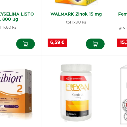
 KYSELINA LISTO
WALMARK Zinok 15 mg
Fem
 800 μg
tbl 1x90 ks
l 1x60 ks
gran
6,59 €
15,