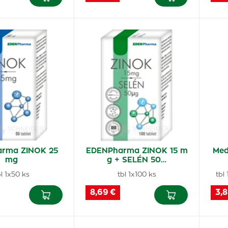
rma ZINOK 25
EDENPharma ZINOK 15 m
Med
mg
g + SELÉN 50…
bl 1x50 ks
tbl 1x100 ks
tbl
8,69 €
3,8