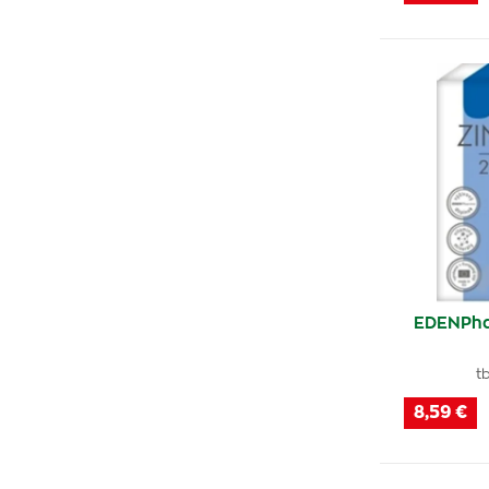
Na močové cesty
(10)
Na cholesterol
(5)
Na rovnováhu hladiny krvného cukru
(1)
Na poruchy pamäti
(1)
Na plodnosť
(118)
EDENPha
Na prostatu
(4)
t
Na sexuálnu túžbu
(21)
8,59 €
Na kĺby a šľachy
(4)