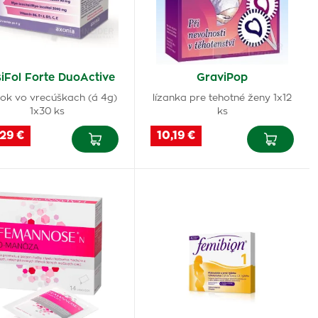
iFol Forte DuoActive
GraviPop
ok vo vrecúškach (á 4g)
lízanka pre tehotné ženy 1x12
1x30 ks
ks
,29 €
10,19 €