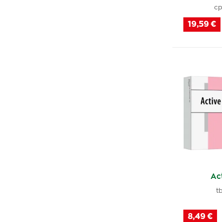
cp
Na doplnenie vitamínov / minerálov
19,59 €
(57)
Na kosti a zuby
(7)
Na energiu
(14)
Na psychickú vyrovnanosť
(23)
Na priedušky
(1)
Na dobrý zrak
(10)
Na funkciu krvných ciev
(6)
Act
t
Na krvotvorbu
(3)
8,49 €
Na klimaktérium / menopauzu
(7)