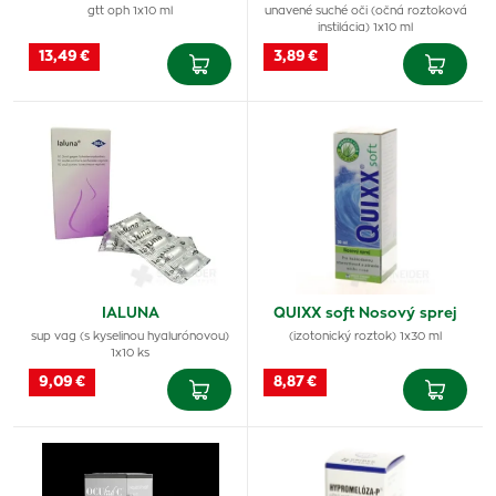
gtt oph 1x10 ml
unavené suché oči (očná roztoková
instilácia) 1x10 ml
13,49 €
3,89 €
IALUNA
QUIXX soft Nosový sprej
sup vag (s kyselinou hyalurónovou)
(izotonický roztok) 1x30 ml
1x10 ks
9,09 €
8,87 €