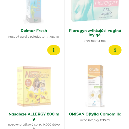
Delmar Fresh
Floragyn zvlhčujúci vaginá
lny gél
nosový sprej s eukalyptom 1x50 ml
6x9 ml (54 ml)
Nasaleze ALLERGY 800 m
OMISAN Oftylla Camomilla
g
očné kvapky 1x15 ml
nosový práškový sprej, 1x200 dávo