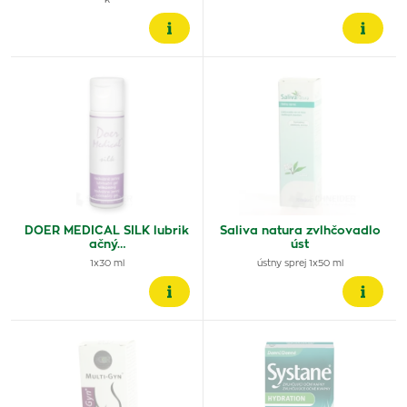
k
DOER MEDICAL SILK lubrik
Saliva natura zvlhčovadlo
ačný…
úst
1x30 ml
ústny sprej 1x50 ml