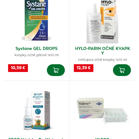
Systane GEL DROPS
HYLO-PARIN OČNÉ KVAPK
Y
kvapky očné gélové 1x10 ml
zvhčujúce očné kvapky 1x10 ml
10,59 €
12,39 €