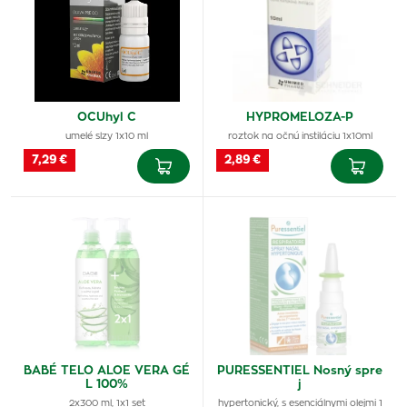
OCUhyl C
HYPROMELOZA-P
umelé slzy 1x10 ml
roztok na očnú instiláciu 1x10ml
7,29 €
2,89 €
BABÉ TELO ALOE VERA GÉ
PURESSENTIEL Nosný spre
L 100%
j
2x300 ml, 1x1 set
hypertonický, s esenciálnymi olejmi 1