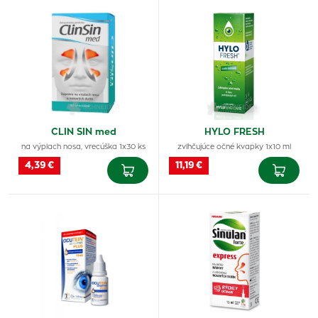
CLIN SIN med
HYLO FRESH
na výplach nosa, vrecúška 1x30 ks
zvlhčujúce očné kvapky 1x10 ml
4,39 €
11,19 €