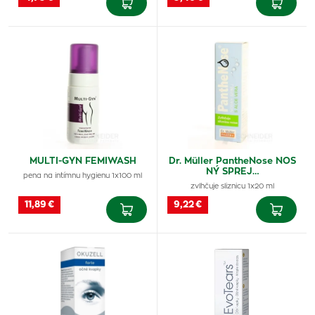
MULTI-GYN FEMIWASH
Dr. Müller PantheNose NOS
NÝ SPREJ…
pena na intímnu hygienu 1x100 ml
zvlhčuje sliznicu 1x20 ml
11,89 €
9,22 €