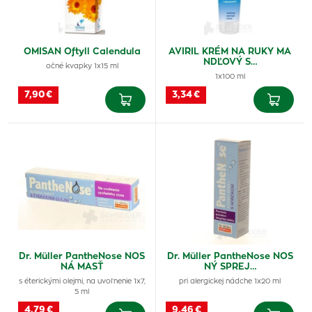
OMISAN Oftyll Calendula
AVIRIL KRÉM NA RUKY MA
NDĽOVÝ S…
očné kvapky 1x15 ml
1x100 ml
7,90 €
3,34 €
Dr. Müller PantheNose NOS
Dr. Müller PantheNose NOS
NÁ MASŤ
NÝ SPREJ…
s éterickými olejmi, na uvoľnenie 1x7,
pri alergickej nádche 1x20 ml
5 ml
4,79 €
9,46 €