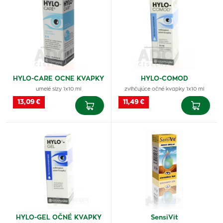
HYLO-CARE OCNE KVAPKY
HYLO-COMOD
umelé slzy 1x10 ml
zvlhčujúce očné kvapky 1x10 ml
13,09 €
11,49 €
HYLO-GEL OČNÉ KVAPKY
SensiVit