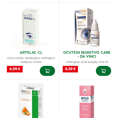
ARTELAC CL
OCUTEIN SENSITIVE CARE
- DA VINCI
očný roztok, sterilizujúca zvlhčujúca
instilácia 1x10ml
zvlhčujúce očné kvapky 1x15 ml
4,09 €
8,29 €