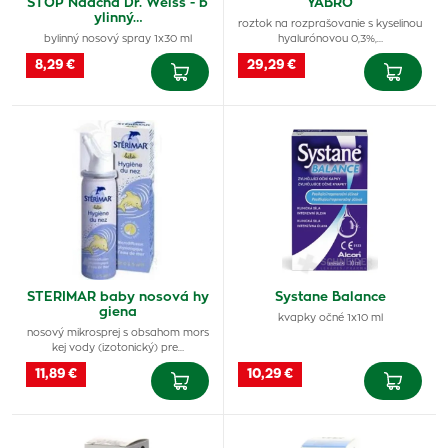
STOP Nádcha Dr. Weiss - b
YABRO
ylinný…
roztok na rozprašovanie s kyselinou
bylinný nosový spray 1x30 ml
hyalurónovou 0,3%,…
8,29 €
29,29 €
STERIMAR baby nosová hy
Systane Balance
giena
kvapky očné 1x10 ml
nosový mikrosprej s obsahom mors
kej vody (izotonický) pre…
11,89 €
10,29 €