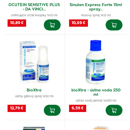
OCUTEIN SENSITIVE PLUS
Sinulan Express Forte 15ml
- DA VINCI…
spray…
zvlhčujúce očné kvapky 1x15 ml
nosový sprej 1x15 ml
10,89 €
10,69 €
BioXtra
bioXtra - ústna voda 250
ml
ústny gélový sprej 1x50 ml
ústna voda jemná 1x250 ml
12,79 €
6,59 €