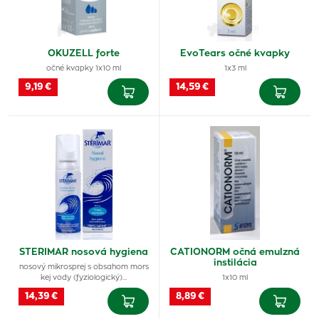
OKUZELL forte
EvoTears očné kvapky
očné kvapky 1x10 ml
1x3 ml
9,19 €
14,59 €
STERIMAR nosová hygiena
CATIONORM očná emulzná
instilácia
nosový mikrosprej s obsahom mors
kej vody (fyziologický)…
1x10 ml
14,39 €
8,89 €