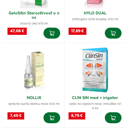
GeloSitin Starostlivosť o n
HYLO DUAL
os
zvlhčujúce očné kvapky 1x10 ml
nosový olej 1x15 ml
47,06 €
17,89 €
NOLLIX
CLIN SIN med + irigator
sprej na suchú sliznicu nosa 1x10 ml
sada na výplach nosa, vrecúška 1x1
6 ks
7,49 €
8,79 €