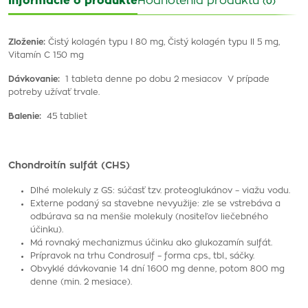
Informácie o produkte
Hodnotenia produktu
(0)
Zloženie:
Čistý kolagén typu I 80 mg, Čistý kolagén typu II 5 mg,
Vitamín C 150 mg
Dávkovanie:
1 tableta denne po dobu 2 mesiacov V prípade
potreby užívať trvale.
Balenie:
45 tabliet
Chondroitín sulfát (CHS)
Dlhé molekuly z GS: súčasť tzv. proteoglukánov – viažu vodu.
Externe podaný sa stavebne nevyužije: zle se vstrebáva a
odbúrava sa na menšie molekuly (nositeľov liečebného
účinku).
Má rovnaký mechanizmus účinku ako glukozamín sulfát.
Prípravok na trhu Condrosulf – forma cps., tbl., sáčky.
Obvyklé dávkovanie 14 dní 1600 mg denne, potom 800 mg
denne (min. 2 mesiace).