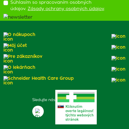
Súhlasím so spracovaním osobných
údajov.
Zásady ochrany osobných údajov
.
O nákupoch
Môj účet
Pre zákazníkov
O lekárňach
Schneider Health Care Group
Sledujte nás