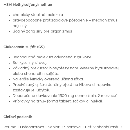
MSM Methylsulfonylmethan
chemicky stabilná molekula
pravdepodobne protizápalové pôsobenie – mechanizmus
nejasný
údajný zdroj síry pre organizmus
Glukosamín sulfát (GS)
Jednoduchá molekula odvodená z glukózy.
Sol kyseliny sírovej.
Základný prekurzor biosyntézy napr. kyseliny hyaluronovej
alebo chondroitín sulfátu.
Najlepšie klinicky overená účinná látka.
Preukázaný aj štrukturálny efekt na kĺbovú chrupavku –
zastavuje jej úbytok.
Doporučené dávkovanie 1500 mg denne (min. 2 mesiace).
Prípravky na trhu– forma tabliet, sáčkov a injekcií.
Cieľoví pacienti:
Reuma • Osteoartróza • Seniori • Športovci • Deti v období rastu •