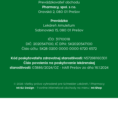
Prevádzkovateľ obchodu
Pharmacy, spol. s r.o.
Oravská 2, 080 01 Prešov
Prevádzka
Lekáreň Amuletum
Sabinovská 15, 080 01 Prešov
IČO: 31710018
DIČ: 2020547100, IČ DPH: SK2020547100
Číslo účtu: SK28 0200 0000 0000 6720 6572
Kód poskytovateľa zdravotnej starostlivosti
:
N57298160301
Číslo povolenia na poskytovanie lekárenskej
starostlivosti
:
03886/2024/OZ - HAR Prešov zo dňa 16.1.2024
© 2026 Všetky práva vyhradené pre Schneider Lekáreň / Pharmacy
MI:SU Design
- Tvoríme internetové obchody na mieru |
MI:Shop