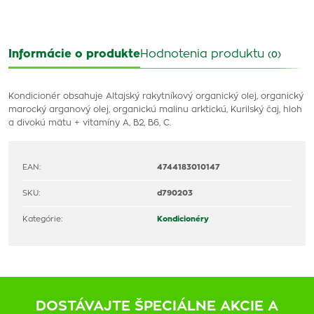
Informácie o produkte
Hodnotenia produktu
(0)
Kondicionér obsahuje Altajský rakytníkový organický olej, organický
marocký arganový olej, organickú malinu arktickú, Kurilský čaj, hloh
a divokú mätu + vitamíny A, B2, B6, C.
EAN:
4744183010147
SKU:
d790203
Kategórie:
Kondicionéry
DOSTÁVAJTE ŠPECIÁLNE AKCIE A