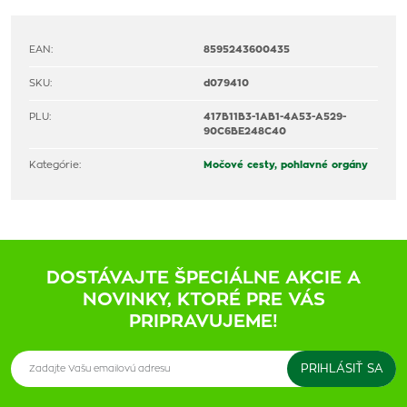
EAN:
8595243600435
SKU:
d079410
PLU:
417B11B3-1AB1-4A53-A529-
90C6BE248C40
Kategórie:
Močové cesty, pohlavné orgány
DOSTÁVAJTE ŠPECIÁLNE AKCIE A
NOVINKY, KTORÉ PRE VÁS
PRIPRAVUJEME!