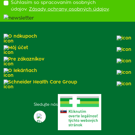
Súhlasím so spracovaním osobných
údajov.
Zásady ochrany osobných údajov
.
O nákupoch
Môj účet
Pre zákazníkov
O lekárňach
Schneider Health Care Group
Sledujte nás