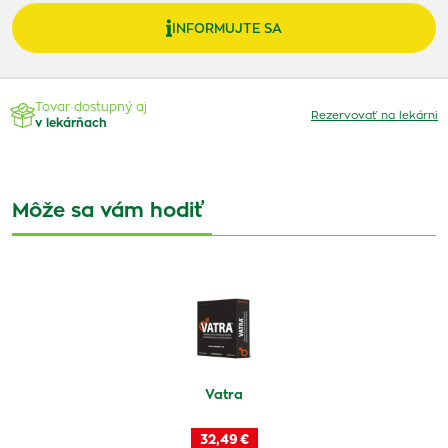
INFORMUJTE SA
Tovar dostupný aj
Rezervovať na lekárni
v lekárňach
Môže sa vám hodiť
Vatra
32,49 €