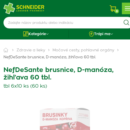
0
Kategórie
Trápi ma
Zdravie a lieky
Močové cesty, pohlavné orgány
NefDeSante brusnice, D-manóza, žihľava 60 tbl.
NefDeSante brusnice, D-manóza,
žihľava 60 tbl.
tbl 6x10 ks (60 ks)