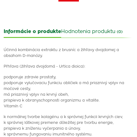
Informácie o produkte
Hodnotenia produktu
(0)
Účinná kombinácia extraktu z brusníc a žihľavy dvojdomej a
obsahom D-manózy.
Pŕhľava (žihľava dvojdomá - Urtica dioica):
podporuje zdravie prostaty,
podporuje vylučovaciu funkciu obličiek a má priaznivý vplyv na
močové cesty,
má priaznivý vplyv na krvný obeh,
prispieva k obranyschopnosti organizmu a vitalite.
Vitamín C
k normálnej tvorbe kolagénu a k správnej funkcii krvných ciev,
k správnej látkovej premene dôležitej pre tvorbu energie,
prispieva k zníženiu vyčerpania a únavy,
k správnemu fungovaniu imunitného systému.