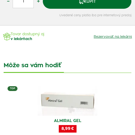
–
+
KÚPIŤ
Uvedené ceny platia iba pre internetový predaj
Tovar dostupný aj
Rezervovať na lekárni
v lekárňach
Môže sa vám hodiť
TOP
ALMIRAL GEL
8,99 €