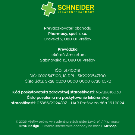
Prevádzkovateľ obchodu
Pharmacy, spol. s r.o.
Oravská 2, 080 01 Prešov
Prevádzka
Lekáreň Amuletum
Sabinovská 15, 080 01 Prešov
IČO: 31710018
DIČ: 2020547100, IČ DPH: SK2020547100
Číslo účtu: SK28 0200 0000 0000 6720 6572
Kód poskytovateľa zdravotnej starostlivosti
:
N57298160301
Číslo povolenia na poskytovanie lekárenskej
starostlivosti
:
03886/2024/OZ - HAR Prešov zo dňa 16.1.2024
© 2026 Všetky práva vyhradené pre Schneider Lekáreň / Pharmacy
MI:SU Design
- Tvoríme internetové obchody na mieru |
MI:Shop