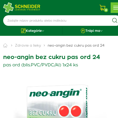
0
Kategórie
Trápi ma
Zdravie a lieky
neo-angin bez cukru pas ord 24
neo-angin bez cukru pas ord 24
pas ord (blis.PVC/PVDC/Al) 1x24 ks