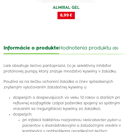
ALMIRAL GEL
8,99 €
Informácie o produkte
Hodnotenia produktu
(0)
Liek obsahuje liečivo pantoprazol, čo je selektívny inhibítor
protónovej pumpy, ktorý znižuje množstvo kyseliny v žalúdku.
Používa sa na liečbu ochorení žalúdka a čriev spôsobených
zvýšeným vylučovaním žalúdočnej kyseliny u:
dospelých a dospievajúcich vo veku 12 rokov a starších pri
refluxnej ezofagitíde (zápal pažeráka spojený so spätným
vracaním sa (regurgitácia) kyseliny zo žalúdka);
dospelých:
pri infekcii baktériou nazývanou
Helicobacter pylori
u
pacientov s dvanástnikovými a žalúdočnými vredmi v
kombinácii s antibiotikami (eradikačná liečba);