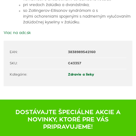
pri vredoch žalúdka a dvanástnika;
so Zollingerov-Ellisonov syndrómom a s
inými ochoreniami spojenými s nadmerným vylučovaním
žalúdočnej kyseliny v žalúdku.
Viac na adc.sk
EAN:
3838989542160
SKU:
C43357
Kategórie:
Zdravie a lieky
DOSTÁVAJTE ŠPECIÁLNE AKCIE A
NOVINKY, KTORÉ PRE VÁS
PRIPRAVUJEME!