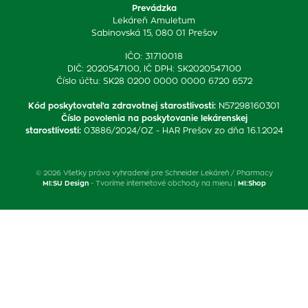
Prevádzka
Lekáreň Amuletum
Sabinovská 15, 080 01 Prešov
IČO: 31710018
DIČ: 2020547100, IČ DPH: SK2020547100
Číslo účtu: SK28 0200 0000 0000 6720 6572
Kód poskytovateľa zdravotnej starostlivosti
:
N57298160301
Číslo povolenia na poskytovanie lekárenskej
starostlivosti
:
03886/2024/OZ - HAR Prešov zo dňa 16.1.2024
© 2026 Všetky práva vyhradené pre Schneider Lekáreň / Pharmacy
MI:SU Design
- Tvoríme internetové obchody na mieru |
MI:Shop