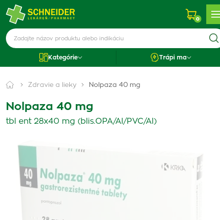
0
Kategórie
Trápi ma
Zdravie a lieky
Nolpaza 40 mg
Nolpaza 40 mg
tbl ent 28x40 mg (blis.OPA/Al/PVC/Al)