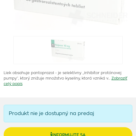
Liek obsahuje pantoprazol - je selektívny „inhibítor protónovej
pumpy“, ktorý znižuje množstvo kyseliny, ktorá vzniká v…
Zobraziť
celý popis
Produkt nie je dostupný na predaj
INFORMUJTE SA