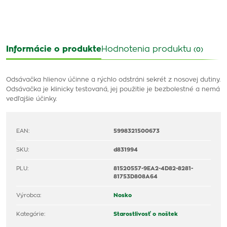
Informácie o produkte
Hodnotenia produktu
(0)
Odsávačka hlienov účinne a rýchlo odstráni sekrét z nosovej dutiny.
Odsávačka je klinicky testovaná, jej použitie je bezbolestné a nemá
vedľajšie účinky.
EAN:
5998321500673
SKU:
d831994
PLU:
81520557-9EA2-4D82-8281-
81753D808A64
Výrobca:
Nosko
Kategórie:
Starostlivosť o noštek