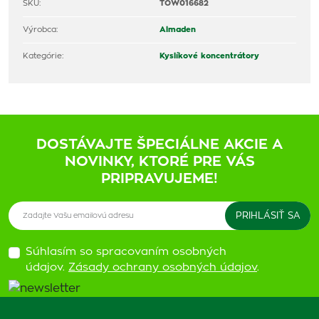
SKU:
TOW016682
Výrobca:
Almaden
Kategórie:
Kyslíkové koncentrátory
DOSTÁVAJTE ŠPECIÁLNE AKCIE A
NOVINKY, KTORÉ PRE VÁS
PRIPRAVUJEME!
Súhlasím so spracovaním osobných
údajov.
Zásady ochrany osobných údajov
.