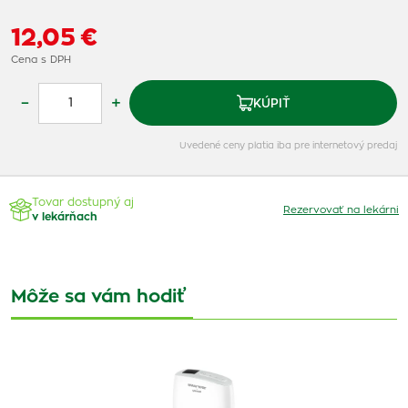
12,05 €
Cena s DPH
–
+
KÚPIŤ
Uvedené ceny platia iba pre internetový predaj
Tovar dostupný aj
Rezervovať na lekárni
v lekárňach
Môže sa vám hodiť