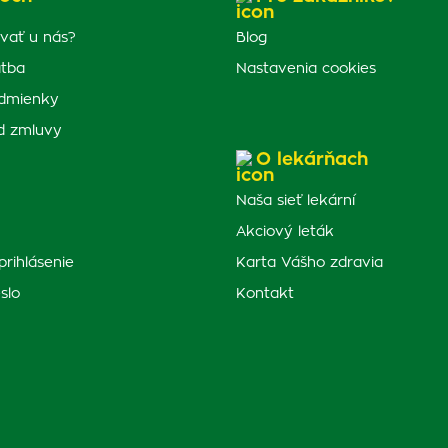
vať u nás?
Blog
atba
Nastavenia cookies
dmienky
d zmluvy
O lekárňach
Naša sieť lekární
Akciový leták
prihlásenie
Karta Vášho zdravia
slo
Kontakt