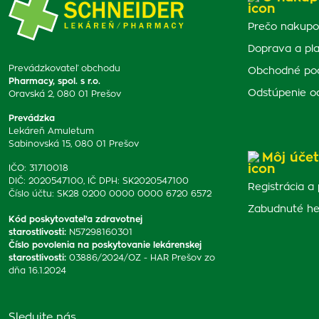
Prečo nakupo
Doprava a pl
Prevádzkovateľ obchodu
Obchodné po
Pharmacy, spol. s r.o.
Odstúpenie o
Oravská 2, 080 01 Prešov
Prevádzka
Lekáreň Amuletum
Sabinovská 15, 080 01 Prešov
Môj účet
IČO: 31710018
DIČ: 2020547100, IČ DPH: SK2020547100
Registrácia a 
Číslo účtu: SK28 0200 0000 0000 6720 6572
Zabudnuté he
Kód poskytovateľa zdravotnej
starostlivosti
:
N57298160301
Číslo povolenia na poskytovanie lekárenskej
starostlivosti
:
03886/2024/OZ - HAR Prešov zo
dňa 16.1.2024
Sledujte nás