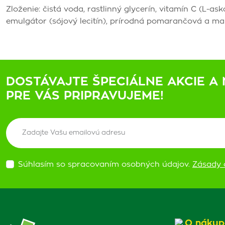
Zloženie: čistá voda, rastlinný glycerín, vitamín C (L-ask
emulgátor (sójový lecitín), prírodná pomarančová a 
DOSTÁVAJTE ŠPECIÁLNE AKCIE A 
PRE VÁS PRIPRAVUJEME!
Súhlasím so spracovaním osobných údajov.
Zásady 
O nákup