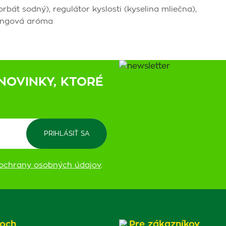
orbát sodný), regulátor kyslosti (kyselina mliečna),
mangová aróma
NOVINKY, KTORÉ
ochrany osobných údajov
.
och
Pre zákazníkov