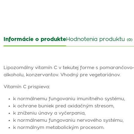
Informácie o produkte
Hodnotenia produktu
(0)
Lipozomálny vitamín C v tekutej forme s pomarančovo-m
alkoholu, konzervantov. Vhodný pre vegetariánov.
Vitamín C prispieva:
k normálnemu fungovaniu imunitného systému,
k ochrane buniek pred oxidačným stresom,
k zníženiu únavy a vyčerpania,
k normálnemu fungovaniu nervového systému,
k normálnym metabolickým procesom.