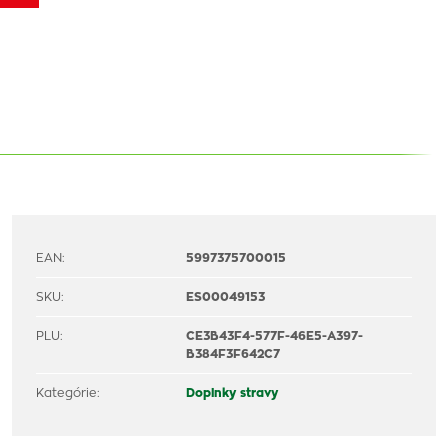
EAN:
5997375700015
SKU:
ES00049153
PLU:
CE3B43F4-577F-46E5-A397-
B384F3F642C7
Kategórie:
Doplnky stravy