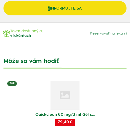
INFORMUJTE SA
Tovar dostupný aj
Rezervovať na lekárni
v lekárňach
Môže sa vám hodiť
TOP
Quickclean 60 mg/3 ml Gél s…
79,49 €