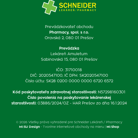
Prevádzkovateľ obchodu
Pharmacy, spol. s r.o.
Oravská 2, 080 01 Prešov
Prevádzka
Lekáreň Amuletum
Sabinovská 15, 080 01 Prešov
IČO: 31710018
DIČ: 2020547100, IČ DPH: SK2020547100
Číslo účtu: SK28 0200 0000 0000 6720 6572
Kód poskytovateľa zdravotnej starostlivosti
:
N57298160301
Číslo povolenia na poskytovanie lekárenskej
starostlivosti
:
03886/2024/OZ - HAR Prešov zo dňa 16.1.2024
© 2026 Všetky práva vyhradené pre Schneider Lekáreň / Pharmacy
MI:SU Design
- Tvoríme internetové obchody na mieru |
MI:Shop