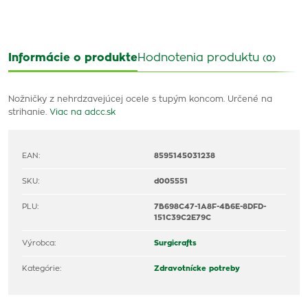
Informácie o produkte
Hodnotenia produktu
(0)
Nožničky z nehrdzavejúcej ocele s tupým koncom. Určené na
strihanie.
Viac na adcc.sk
EAN:
8595145031238
SKU:
d005551
PLU:
7B698C47-1A8F-4B6E-8DFD-
151C39C2E79C
Výrobca:
Surgicrafts
Kategórie:
Zdravotnícke potreby