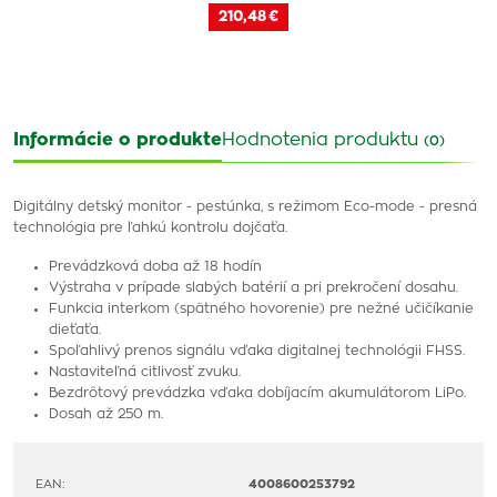
210,48 €
Informácie o produkte
Hodnotenia produktu
(0)
Digitálny detský monitor - pestúnka, s režimom Eco-mode - presná
technológia pre ľahkú kontrolu dojčaťa.
Prevádzková doba až 18 hodín
Výstraha v prípade slabých batérií a pri prekročení dosahu.
Funkcia interkom (spätného hovorenie) pre nežné učičíkanie
dieťaťa.
Spoľahlivý prenos signálu vďaka digitalnej technológii FHSS.
Nastaviteľná citlivosť zvuku.
Bezdrôtový prevádzka vďaka dobíjacím akumulátorom LiPo.
Dosah až 250 m.
EAN:
4008600253792