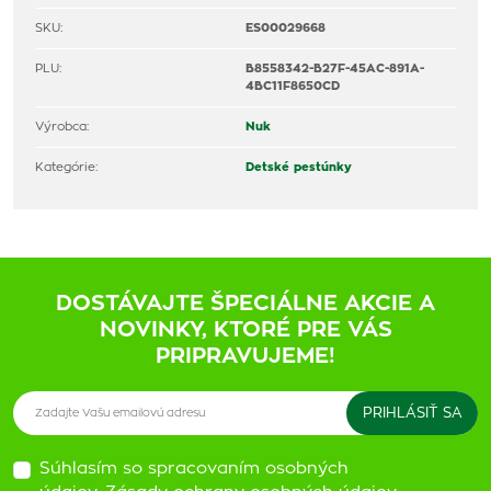
SKU:
ES00029668
PLU:
B8558342-B27F-45AC-891A-
4BC11F8650CD
Výrobca:
Nuk
Kategórie:
Detské pestúnky
DOSTÁVAJTE ŠPECIÁLNE AKCIE A
NOVINKY, KTORÉ PRE VÁS
PRIPRAVUJEME!
Súhlasím so spracovaním osobných