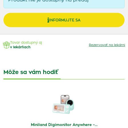
Produkt nie je dostupný na predaj
INFORMUJTE SA
Tovar dostupný aj
Rezervovať na lekárni
v lekárňach
Môže sa vám hodiť
Miniland Digimonitor Anywhere –…