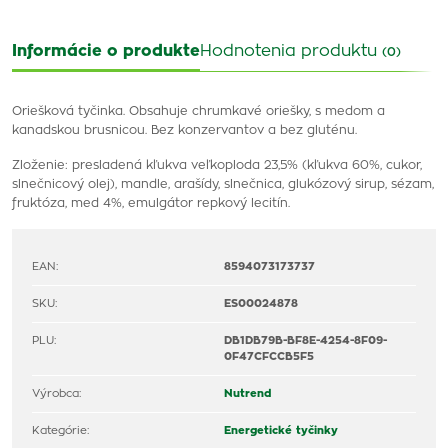
Informácie o produkte
Hodnotenia produktu
(0)
Oriešková tyčinka. Obsahuje chrumkavé oriešky, s medom a
kanadskou brusnicou. Bez konzervantov a bez gluténu.
Zloženie: presladená kľukva veľkoploda 23,5% (kľukva 60%, cukor,
slnečnicový olej), mandle, arašídy, slnečnica, glukózový sirup, sézam,
fruktóza, med 4%, emulgátor repkový lecitín.
EAN:
8594073173737
SKU:
ES00024878
PLU:
DB1DB79B-BF8E-4254-8F09-
0F47CFCCB5F5
Výrobca:
Nutrend
Kategórie:
Energetické tyčinky