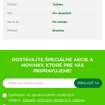
Forma:
Tyčinka
Pre:
Pre dospelých
Na čo je:
Na energiu
Príchuť:
Brusnica
DOSTÁVAJTE ŠPECIÁLNE AKCIE A
NOVINKY, KTORÉ PRE VÁS
PRIPRAVUJEME!
Súhlasím so spracovaním osobných
údajov.
Zásady ochrany osobných údajov
.