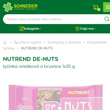
0
Kategórie
Trápi ma
Športová výživa
Sacharidy a Gainery
Energetické
tyčinky
NUTREND DE-NUTS
NUTREND DE-NUTS
tyčinka oriešková a brusnice 1x35 g