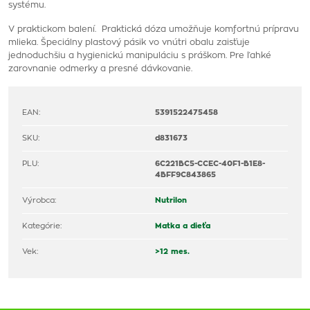
systému.
V praktickom balení. Praktická dóza umožňuje komfortnú prípravu
mlieka. Špeciálny plastový pásik vo vnútri obalu zaisťuje
jednoduchšiu a hygienickú manipuláciu s práškom. Pre ľahké
zarovnanie odmerky a presné dávkovanie.
EAN:
5391522475458
SKU:
d831673
PLU:
6C221BC5-CCEC-40F1-B1E8-
4BFF9C843865
Výrobca:
Nutrilon
Kategórie:
Matka a dieťa
Vek:
>12 mes.