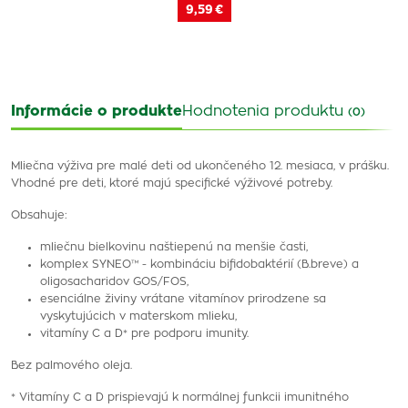
9,59 €
Informácie o produkte
Hodnotenia produktu
(0)
Mliečna výživa pre malé deti od ukončeného 12. mesiaca, v prášku.
Vhodné pre deti, ktoré majú specifické výživové potreby.
Obsahuje:
mliečnu bielkovinu naštiepenú na menšie časti,
komplex SYNEO™ - kombináciu bifidobaktérií (B.breve) a
oligosacharidov GOS/FOS,
esenciálne živiny vrátane vitamínov prirodzene sa
vyskytujúcich v materskom mlieku,
vitamíny C a D* pre podporu imunity.
Bez palmového oleja.
* Vitamíny C a D prispievajú k normálnej funkcii imunitného