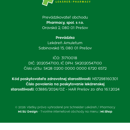
Prevádzkovateľ obchodu
Pharmacy, spol. s r.o.
Oravská 2, 080 01 Prešov
Prevádzka
Lekáreň Amuletum
Sabinovská 15, 080 01 Prešov
IČO: 31710018
DIČ: 2020547100, IČ DPH: SK2020547100
Číslo účtu: SK28 0200 0000 0000 6720 6572
Kód poskytovateľa zdravotnej starostlivosti
:
N57298160301
Číslo povolenia na poskytovanie lekárenskej
starostlivosti
:
03886/2024/OZ - HAR Prešov zo dňa 16.1.2024
© 2026 Všetky práva vyhradené pre Schneider Lekáreň / Pharmacy
MI:SU Design
- Tvoríme internetové obchody na mieru |
MI:Shop