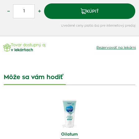
–
+
KÚPIŤ
Uvedené ceny platia iba pre internetový predaj
Tovar dostupný aj
Rezervovať na lekárni
v lekárňach
Môže sa vám hodiť
Oilatum