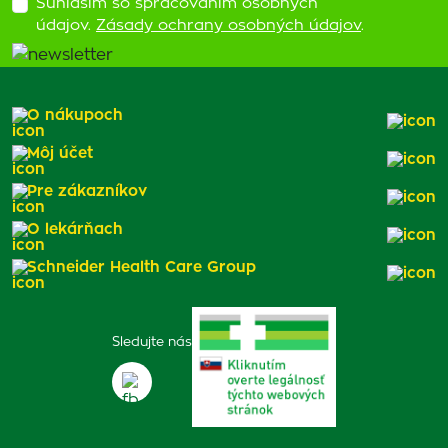
Súhlasím so spracovaním osobných
údajov.
Zásady ochrany osobných údajov
.
O nákupoch
Môj účet
Pre zákazníkov
O lekárňach
Schneider Health Care Group
Sledujte nás