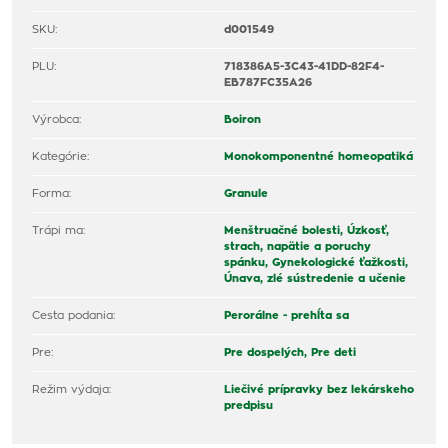
SKU:
d001549
PLU:
718386A5-3C43-41DD-82F4-
EB787FC35A26
Výrobca:
Boiron
Kategórie:
Monokomponentné homeopatiká
Forma:
Granule
Trápi ma:
Menštruačné bolesti,
Úzkosť,
strach, napätie a poruchy
spánku,
Gynekologické ťažkosti,
Únava, zlé sústredenie a učenie
Cesta podania:
Perorálne - prehĺta sa
Pre:
Pre dospelých,
Pre deti
Režim výdaja:
Liečivé prípravky bez lekárskeho
predpisu