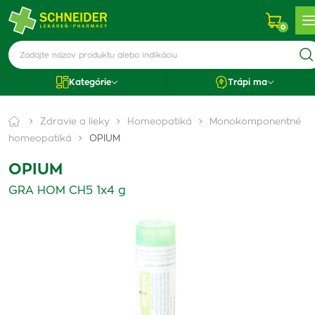
0
Kategórie
Trápi ma
Zdravie a lieky
Homeopatiká
Monokomponentné
homeopatiká
OPIUM
OPIUM
GRA HOM CH5 1x4 g