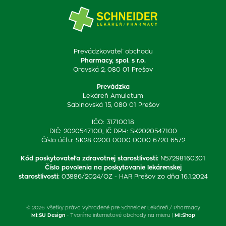
Prevádzkovateľ obchodu
Pharmacy, spol. s r.o.
Oravská 2, 080 01 Prešov
Prevádzka
Lekáreň Amuletum
Sabinovská 15, 080 01 Prešov
IČO: 31710018
DIČ: 2020547100, IČ DPH: SK2020547100
Číslo účtu: SK28 0200 0000 0000 6720 6572
Kód poskytovateľa zdravotnej starostlivosti
:
N57298160301
Číslo povolenia na poskytovanie lekárenskej
starostlivosti
:
03886/2024/OZ - HAR Prešov zo dňa 16.1.2024
© 2026 Všetky práva vyhradené pre Schneider Lekáreň / Pharmacy
MI:SU Design
- Tvoríme internetové obchody na mieru |
MI:Shop