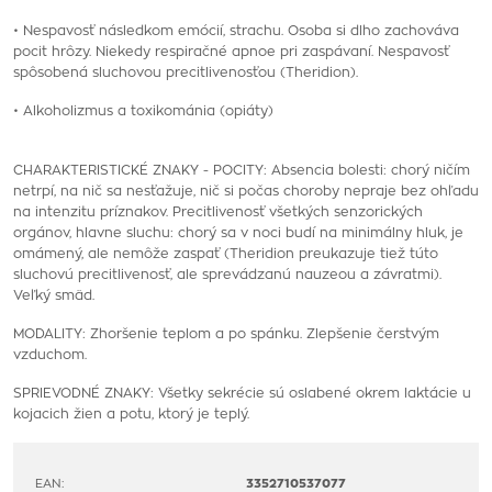
• Nespavosť následkom emócií, strachu. Osoba si dlho zachováva
pocit hrôzy. Niekedy respiračné apnoe pri zaspávaní. Nespavosť
spôsobená sluchovou precitlivenosťou (Theridion).
• Alkoholizmus a toxikománia (opiáty)
CHARAKTERISTICKÉ ZNAKY - POCITY: Absencia bolesti: chorý ničím
netrpí, na nič sa nesťažuje, nič si počas choroby nepraje bez ohľadu
na intenzitu príznakov. Precitlivenosť všetkých senzorických
orgánov, hlavne sluchu: chorý sa v noci budí na minimálny hluk, je
omámený, ale nemôže zaspať (Theridion preukazuje tiež túto
sluchovú precitlivenosť, ale sprevádzanú nauzeou a závratmi).
Veľký smäd.
MODALITY: Zhoršenie teplom a po spánku. Zlepšenie čerstvým
vzduchom.
SPRIEVODNÉ ZNAKY: Všetky sekrécie sú oslabené okrem laktácie u
kojacich žien a potu, ktorý je teplý.
EAN:
3352710537077