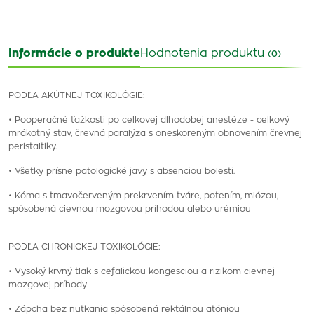
Informácie o produkte
Hodnotenia produktu
(0)
PODĽA AKÚTNEJ TOXIKOLÓGIE:
• Pooperačné ťažkosti po celkovej dlhodobej anestéze - celkový
mrákotný stav, črevná paralýza s oneskoreným obnovením črevnej
peristaltiky.
• Všetky prísne patologické javy s absenciou bolesti.
• Kóma s tmavočerveným prekrvením tváre, potením, miózou,
spôsobená cievnou mozgovou príhodou alebo urémiou
PODĽA CHRONICKEJ TOXIKOLÓGIE:
• Vysoký krvný tlak s cefalickou kongesciou a rizikom cievnej
mozgovej príhody
• Zápcha bez nutkania spôsobená rektálnou atóniou