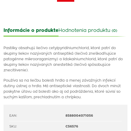
Informácie o produkte
Hodnotenia produktu
(0)
Pastilky obsahujú liečivo cetylpyridíniumchlorid, ktoré patrí do
skupiny liekov nazývaných antiseptiká (liečivá zneškodňujúce
patogénne mikrooraganizmy) a lidokaíniumchlorid, ktoré patrí do
skupiny liekov nazývaných anestetiká (liečivá spôsobujúce
znecitlivenie).
Používa sa na liečbu bolesti hrdla a menej závažných infekcií
dutiny ústnej a hrdla. Má antiseptické vlastnosti. Do dvoch minút
poskytne úľavu od bolesti ako aj od podráždenia, ktoré súvisí so
suchým kašľom, prechladnutím a chrípkou.
EAN:
8588004071056
SKU:
C56576