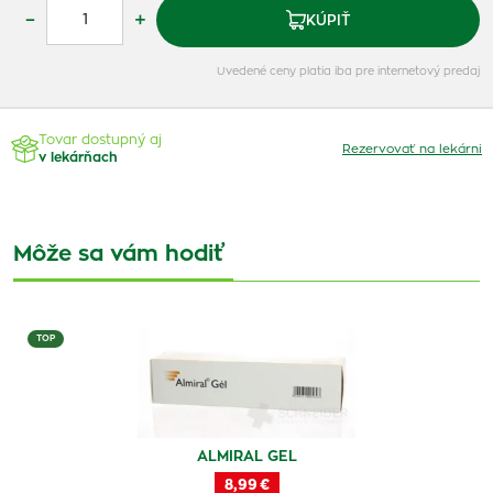
–
+
KÚPIŤ
Uvedené ceny platia iba pre internetový predaj
Tovar dostupný aj
Rezervovať na lekárni
v lekárňach
Môže sa vám hodiť
TOP
ALMIRAL GEL
8,99 €