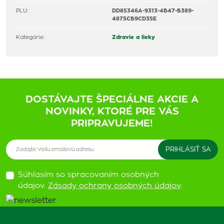
PLU:
DD85346A-9313-4B47-B389-
4875CB9CD35E
Kategórie:
Zdravie a lieky
DOSTÁVAJTE ŠPECIÁLNE AKCIE A
NOVINKY, KTORÉ PRE VÁS
PRIPRAVUJEME!
Súhlasím so spracovaním osobných
údajov.
Zásady ochrany osobných údajov
.