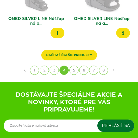
QMED SILVER LINE Nášľap
QMED SILVER LINE Nášľap
ná a…
ná a…
NAČÍTAŤ ĎALŠIE PRODUKTY
1
2
3
4
5
6
7
8
DOSTÁVAJTE ŠPECIÁLNE AKCIE A
NOVINKY, KTORÉ PRE VÁS
PRIPRAVUJEME!