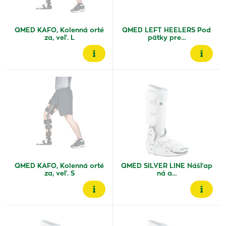
QMED KAFO, Kolenná orté
QMED LEFT HEELERS Pod
za, veľ. L
pätky pre…
QMED KAFO, Kolenná orté
QMED SILVER LINE Nášľap
za, veľ. S
ná a…