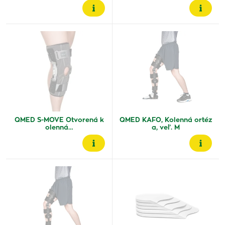
QMED S-MOVE Otvorená k
QMED KAFO, Kolenná ortéz
olenná…
a, veľ. M