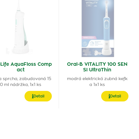
eLife AquaFloss Comp
Oral-B VITALITY 100 SEN
act
SI UltraThin
a sprcha, zabudovaná 15
modrá elektrická zubná kefk
0 ml nádržka, 1x1 ks
a 1x1 ks
Detail
Detail