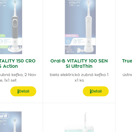
ITALITY 150 CRO
Oral-B VITALITY 100 SEN
Tru
S Action
SI UltraThin
zubná kefka, 2 hlav
biela elektrická zubná kefka 1
ústn
ce, 1x1 set
x1 ks
Detail
Detail