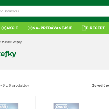
AKCIE
NAJPREDÁVANEJŠIE
E-RECEPT
é zubné kefky
kefky
 - 6 z 6 produktov
Zoradiť p