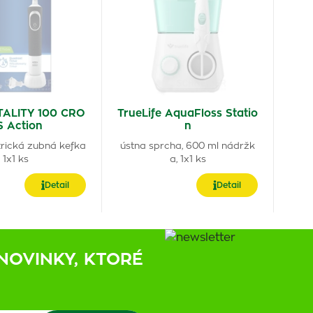
ITALITY 100 CRO
TrueLife AquaFloss Statio
S Action
n
trická zubná kefka
ústna sprcha, 600 ml nádržk
1x1 ks
a, 1x1 ks
Detail
Detail
NOVINKY, KTORÉ