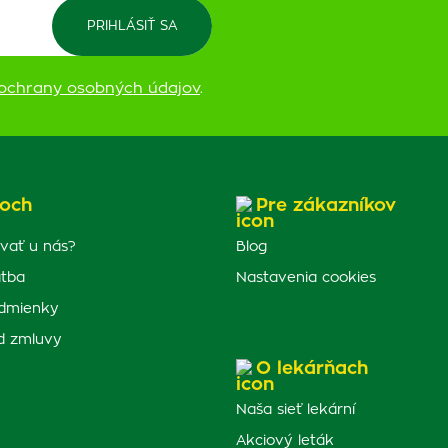
ochrany osobných údajov
.
och
Pre zákazníkov
vať u nás?
Blog
atba
Nastavenia cookies
dmienky
d zmluvy
O lekárňach
Naša sieť lekární
Akciový leták