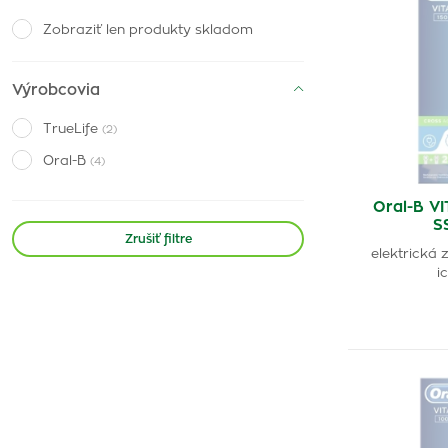
Zobraziť len produkty skladom
Výrobcovia
TrueLife
(2)
Oral-B
(4)
Oral-B V
S
Zrušiť filtre
elektrická 
i