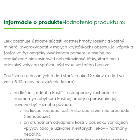
Informácie o produkte
Hodnotenia produktu
(0)
Liek obsahuje ústrojné súčasti kostnej hmoty (oseín) a kostný
minerál (hydroxyapatit v malých kryštálikoch) obsahujúci vápnik a
fosfor vo fyziologicky vyváženom pomere. V oseíne boli
preukázané bielkovinové i nebielkovinové látky, ktoré majú
priaznivý vplyv na správnu výstavbu kostného tkaniva.
Používa sa u dospelých a detí starších ako 12 rokov (u detí vo
veku 6-12 rokov na uváženie lekára):
na liečbu „rednutia kostí“ – osteoporózy (ochorenie s
nadmerným úbytkom kostnej hmoty a porušením jej
novotvorby) rôzneho pôvodu:
na liečbu rednutia kostí v starobe, u žien po prechode
(menopauze);
pri druhotnom odvápnení kostí v dôsledku vonkajších
vplyvov (ako je užívanie niektorých liekov – hormóny,
heparín).