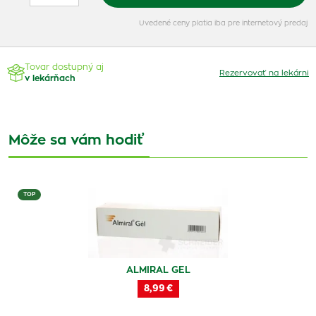
Uvedené ceny platia iba pre internetový predaj
Tovar dostupný aj
Rezervovať na lekárni
v lekárňach
Môže sa vám hodiť
TOP
ALMIRAL GEL
8,99 €