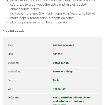
pri niektorých ochoreniach žalúdka, čriev, pečene, obličiek,
štítnej žľazy a pohybového ústrojenstva s dlhodobým
obmedzením pohybu.
na liečbu nerovnováhy hladín vápnika a fosforu, ku ktorej
môže dôjsť v tehotenstve a počas dojčenia.
ako podporná liečba pri hojení zlomenín.
Viac na adc.sk
EAN:
3573994000143
SKU:
C41325
Výrobca:
Osteogenon
Kategórie:
Zdravie a lieky
Forma:
Tableta
Vek:
>12 rokov
Trápi ma:
Kosti, chrbtica,
Klimaktérium,
Nedostatok vitamínov a