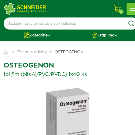
0
Kategórie
Trápi ma
Zdravie a lieky
OSTEOGENON
OSTEOGENON
tbl flm (blis.Al/PVC/PVDC) 1x40 ks