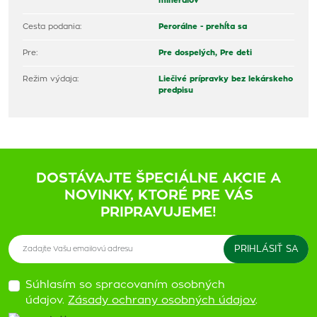
minerálov
Cesta podania:
Perorálne - prehĺta sa
Pre:
Pre dospelých,
Pre deti
Režim výdaja:
Liečivé prípravky bez lekárskeho
predpisu
DOSTÁVAJTE ŠPECIÁLNE AKCIE A
NOVINKY, KTORÉ PRE VÁS
PRIPRAVUJEME!
Súhlasím so spracovaním osobných
údajov.
Zásady ochrany osobných údajov
.