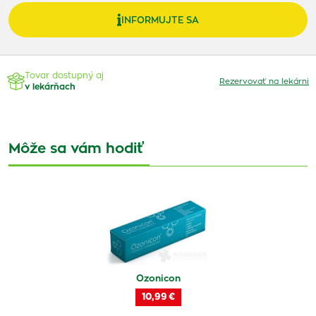
INFORMUJTE SA
Tovar dostupný aj
Rezervovať na lekárni
v lekárňach
Môže sa vám hodiť
Ozonicon
10,99 €