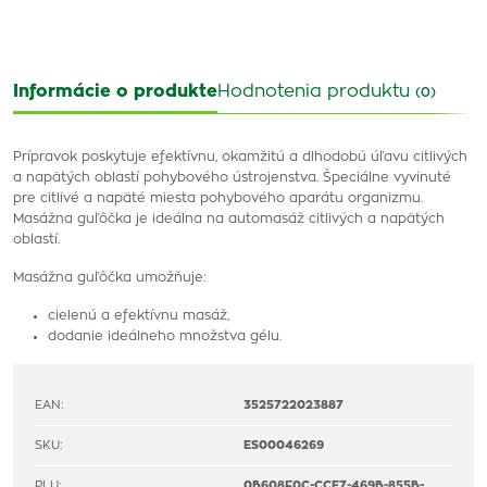
Informácie o produkte
Hodnotenia produktu
(0)
Prípravok poskytuje efektívnu, okamžitú a dlhodobú úľavu citlivých
a napätých oblastí pohybového ústrojenstva. Špeciálne vyvinuté
pre citlivé a napäté miesta pohybového aparátu organizmu.
Masážna guľôčka je ideálna na automasáž citlivých a napätých
oblastí.
Masážna guľôčka umožňuje:
cielenú a efektívnu masáž,
dodanie ideálneho množstva gélu.
EAN:
3525722023887
SKU:
ES00046269
PLU:
0B608F0C-CCE7-469B-855B-