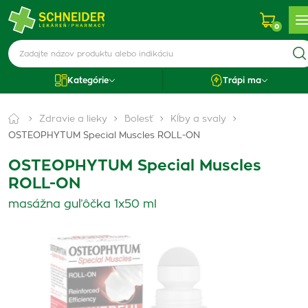
0
Kategórie
Trápi ma
Zdravie a lieky
Bolesť
Kĺby a svaly
OSTEOPHYTUM Special Muscles ROLL-ON
OSTEOPHYTUM Special Muscles
ROLL-ON
masážna guľôčka 1x50 ml