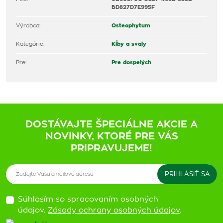
BD827D7E995F
Výrobca:
Osteophytum
Kategórie:
Kĺby a svaly
Pre:
Pre dospelých
DOSTÁVAJTE ŠPECIÁLNE AKCIE A
NOVINKY, KTORÉ PRE VÁS
PRIPRAVUJEME!
Súhlasím so spracovaním osobných
údajov.
Zásady ochrany osobných údajov
.