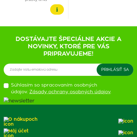
prstový, 1x1 ks
DOSTÁVAJTE ŠPECIÁLNE AKCIE A
NOVINKY, KTORÉ PRE VÁS
PRIPRAVUJEME!
Súhlasím so spracovaním osobných
údajov.
Zásady ochrany osobných údajov
.
O nákupoch
Môj účet